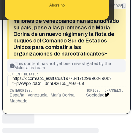
What's being said:
Ahora no
14/10/2025
«Naciones Unidas estima que unos 8
millones de venezolanos han abandonado
su país, pese a las promesas de María
Corina de un nuevo régimen y la flota de
buques del Comando Sur de Estados
Unidos para combatir a las
organizaciones de narcotraficantes»
This content has not yet been investigated by the
Maldita.es team
CONTENT DETAIL:
https://x.com/abc_es/status/1977641712999624906?
t=pWWpoI2bCnT6nhDkvTp5_A&s=08
CATEGORIES:
TOPICS:
CHANNELS:
España · Venezuela · María Corina
Sociedad
Machado