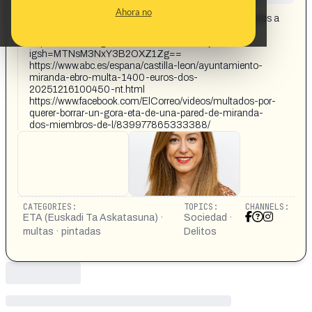
CONTENT DETAIL:
Ahora no
Ayuntamiento de Miranda de Ebro multa con 1.400 euros a
dos personas por borrar una pintada de 'gora ETA'
https://www.instagram.com/reel/DSXBdX_jROb/?
igsh=MTNsM3NxY3B2OXZ1Zg==
https://www.abc.es/espana/castilla-leon/ayuntamiento-
miranda-ebro-multa-1400-euros-dos-
20251216100450-nt.html
https://www.facebook.com/ElCorreo/videos/multados-por-
querer-borrar-un-gora-eta-de-una-pared-de-miranda-
dos-miembros-de-l/839977865333388/
CATEGORIES:
TOPICS:
CHANNELS:
ETA (Euskadi Ta Askatasuna) ·
Sociedad ·
multas · pintadas
Delitos