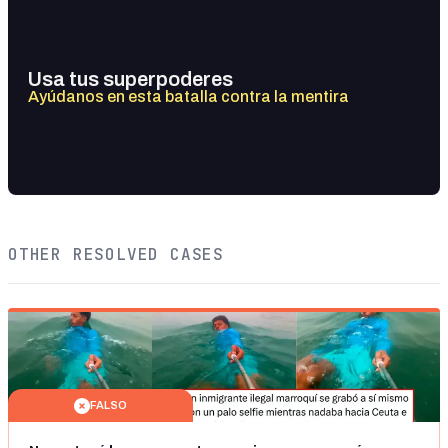
Usa tus superpoderes
Ayúdanos en esta batalla contra la mentira
OTHER RESOLVED CASES
FALSO