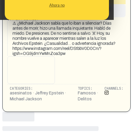
Ahora no
This content has not yet been investigated by the
Maldita.es team
CONTENT DETAIL:
⚠️ ¿Michael Jackson sabía que lo iban a silenciar? Días
antes de morir, hizo una llamada inquietante. Habló de
miedo. De presiones. De no sentirse a salvo. ☠️ Hoy, su
nombre vuelve a aparecer mientras salen a la luz los
Archivos Epstein. ¿Casualidad… o advertencia ignorada?
https://www.instagram.com/reel/DStbbV0D0Cn/?
igsh=OG9jdmYwMnZoa3pw
CATEGORIES:
TOPICS:
CHANNELS:
asesinatos · Jeffrey Epstein ·
Famosos ·
Michael Jackson
Delitos