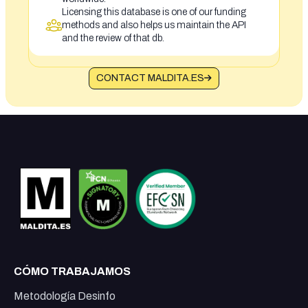
Licensing this database is one of our funding
methods and also helps us maintain the API
and the review of that db.
CONTACT MALDITA.ES
CÓMO TRABAJAMOS
Metodología Desinfo