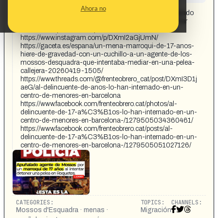
CONTENT DETAIL:
Ahora no
MENOR MARROQUÍ APUÑALA A UN POLICÍA Apuñalado
agente de Mossos por un marroquí de 17 años al intentar
detener una pelea en Roquetes.
https://www.instagram.com/p/DXmI2aGjUmN/
https://gaceta.es/espana/un-mena-marroqui-de-17-anos-
hiere-de-gravedad-con-un-cuchillo-a-un-agente-de-los-
mossos-desquadra-que-intentaba-mediar-en-una-pelea-
callejera-20260419-1505/
https://www.threads.com/@frenteobrero_cat/post/DXmI3D1j
aeG/al-delincuente-de-anos-lo-han-internado-en-un-
centro-de-menores-en-barcelona
https://www.facebook.com/frenteobrero.cat/photos/al-
delincuente-de-17-a%C3%B1os-lo-han-internado-en-un-
centro-de-menores-en-barcelona-/1279505034360461/
https://www.facebook.com/frenteobrero.cat/posts/al-
delincuente-de-17-a%C3%B1os-lo-han-internado-en-un-
centro-de-menores-en-barcelona-/1279505051027126/
CATEGORIES:
TOPICS:
CHANNELS:
Mossos d'Esquadra · menas ·
Migración