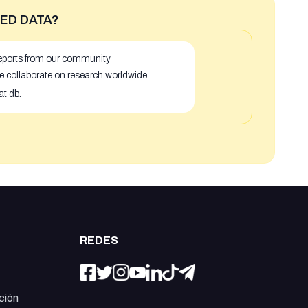
ED DATA?
 reports from our community
e collaborate on research worldwide.
at db.
REDES
ción