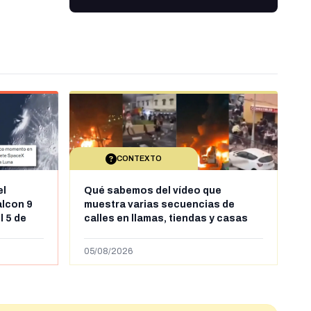
CONTEXTO
el
Qué sabemos del vídeo que
alcon 9
muestra varias secuencias de
l 5 de
calles en llamas, tiendas y casas
sde al
saqueadas y personas peleándose
supuestamente en España tras la
05/08/2026
entrada de personas migrantes en
situación irregular a Ceuta