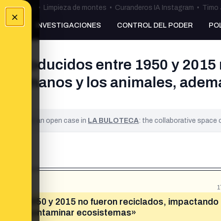
ulos Ceuta
•
Limpieza de montes
•
Curanderos IA Instagram
•
Timo 
×
NKING
INVESTIGACIONES
CONTROL DEL PODER
PO
os producidos entre 1950 y 2015 
os humanos y los animales, adem
ified. It is an open case in
LA BULOTECA
: the collaborative space
1
 entre 1950 y 2015 no fueron reciclados, impactando 
emás de contaminar ecosistemas»