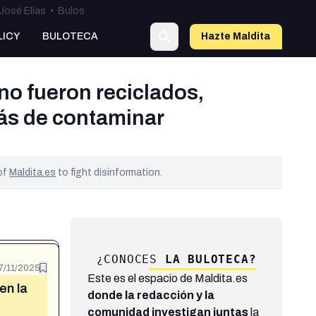
José Elías
•
Bulos
LICY
BULOTECA
Hazte Maldit
a
no fueron reciclados,
ás de contaminar
 of
Maldita.es
to fight disinformation.
¿CONOCES
LA BULOTECA?
7/11/2025
Este es el espacio de Maldita.es
en la
donde la redacción y la
comunidad investigan juntas
la