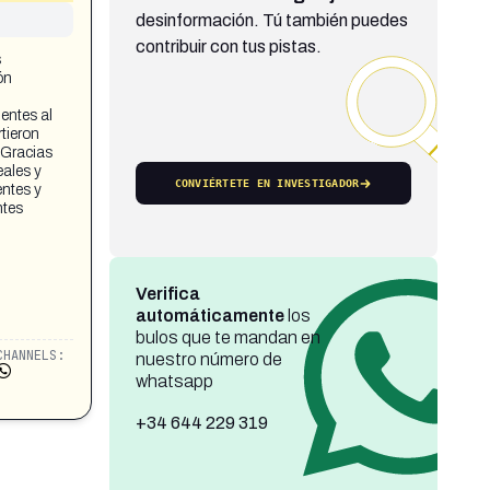
desinformación. Tú también puedes
contribuir con tus pistas.
s
ón
entes al
rtieron
 Gracias
eales y
CONVIÉRTETE EN INVESTIGADOR
entes y
ntes
Verifica
automáticamente
los
bulos que te mandan en
CHANNELS:
nuestro número de
whatsapp
+34 644 229 319