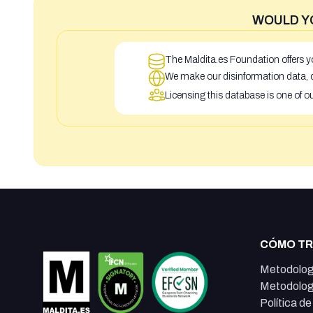
WOULD Y
The Maldita.es Foundation offers yo
We make our disinformation data, c
Licensing this database is one of o
CÓMO T
Metodolog
Metodolog
Política d