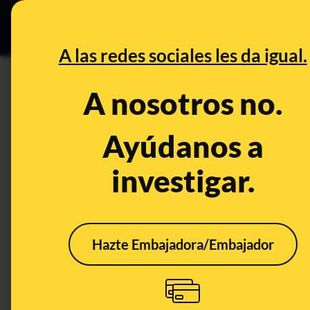
Grupos Ceuta
•
B
DESINFO
PREBU
A las redes sociales les da igual.
¿Más del 90 % de los plástic
A nosotros no.
impactando en la salud de l
Ayúdanos a
ecosistemas?
investigar.
This content has NOT yet been ver
OPEN CASE
Hazte Embajadora/Embajador
What's being said:
«Más del 90 % de los plásticos producidos
salud de los humanos y los animales, ad