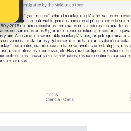
yet been investigated by the Maldita.es team
xiste una “gran mentira” sobre el reciclaje del plástico. Varias empresa
cnica ni económicamente viable, pero lo vendieron al público como la soluci
950 y 2015 no fueron reciclados: terminaron en vertederos, incinerados o
anos consumimos unos 5 gramos de microplásticos por semana, equival
 y aire. A pesar de no ser rentable reciclar plásticos, las petroquímicas invi
convencer a ciudadanos y gobiernos de que había una solución circular.
iclaje” ineficientes, cuando podrían haberse invertido en estrategias más r
o uso, usar materiales alternativos, etc. Hay muchos tipos de plásticos difer
memente su clasificación y reciclaje. Muchos plásticos contienen compone
ra ciertos usos.
TOPICS:
Ciencia · Clima