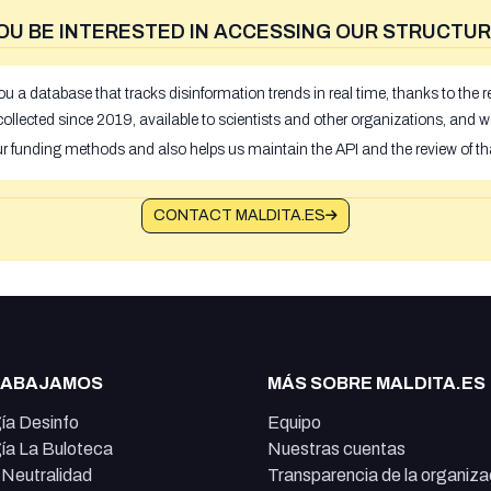
OU BE INTERESTED IN ACCESSING OUR STRUCTUR
u a database that tracks disinformation trends in real time, thanks to the
ollected since 2019, available to scientists and other organizations, and w
ur funding methods and also helps us maintain the API and the review of th
CONTACT MALDITA.ES
RABAJAMOS
MÁS SOBRE MALDITA.ES
ía Desinfo
Equipo
ía La Buloteca
Nuestras cuentas
e Neutralidad
Transparencia de la organiza