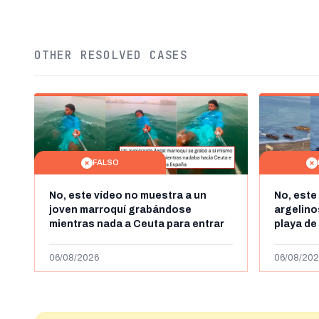
OTHER RESOLVED CASES
FALSO
No, este vídeo no muestra a un
No, este
joven marroquí grabándose
argelin
mientras nada a Ceuta para entrar
playa de
"ilegalmente a España": se grabó a
miles de
más de 450km de Ceuta y el autor lo
de julio
06/08/2026
06/08/202
niega
2023