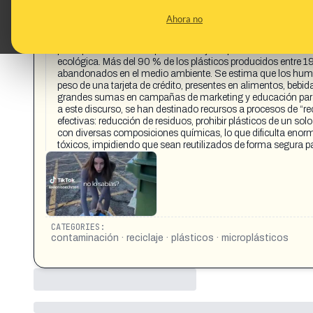
This content has not 
Ahora no
CONTENT DETAIL:
https://share.google/L0A1HqEn3F8Vurs6U Desde los años 70 e
petroquímicas sabían que el reciclaje de plásticos no era té
ecológica. Más del 90 % de los plásticos producidos entre 1
abandonados en el medio ambiente. Se estima que los hum
peso de una tarjeta de crédito, presentes en alimentos, bebidas
grandes sumas en campañas de marketing y educación para 
a este discurso, se han destinado recursos a procesos de “rec
efectivas: reducción de residuos, prohibir plásticos de un sol
con diversas composiciones químicas, lo que dificulta enor
tóxicos, impidiendo que sean reutilizados de forma segura pa
CATEGORIES:
contaminación · reciclaje · plásticos · microplásticos