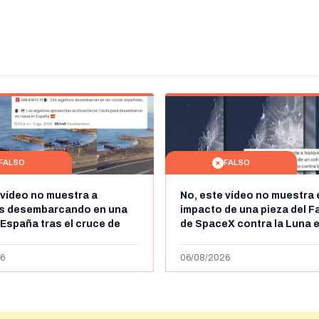
FALSO
FALSO
 vídeo no muestra a
No, este vídeo no muestra 
os desembarcando en una
impacto de una pieza del F
 España tras el cruce de
de SpaceX contra la Luna e
 personas a Ceuta a finales
agosto de 2026: circula de
 de 2026: son imágenes de
menos abril de 2026
6
06/08/2026