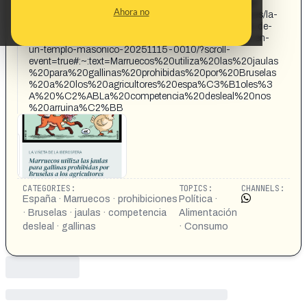
Marruecos utiliza las jaulas para gallinas prohibidas por
Ahora no
Bruselas a los agricultores españoles: « https://gaceta.es/la-
vineta-de-la-iberosfera/el-gobierno-sigue-con-el-plan-de-
profanacion-del-valle-de-los-caidos-para-convertirlo-en-
un-templo-masonico-20251115-0010/?scroll-
event=true#:~:text=Marruecos%20utiliza%20las%20jaulas
%20para%20gallinas%20prohibidas%20por%20Bruselas
%20a%20los%20agricultores%20espa%C3%B1oles%3
A%20%C2%ABLa%20competencia%20desleal%20nos
%20arruina%C2%BB
CATEGORIES:
TOPICS:
CHANNELS:
España · Marruecos · prohibiciones
Política ·
· Bruselas · jaulas · competencia
Alimentación
desleal · gallinas
· Consumo