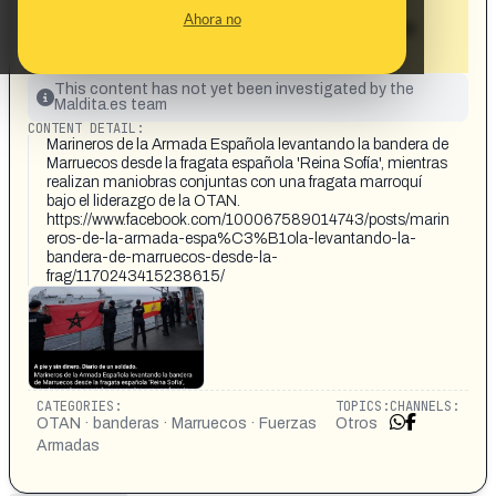
la fragata española "Reina Sofía",
Ahora no
mientras realizan maniobras conjuntas
con una fragata marroquí»
This content has not yet been investigated by the
Maldita.es team
CONTENT DETAIL:
Marineros de la Armada Española levantando la bandera de
Marruecos desde la fragata española 'Reina Sofía', mientras
realizan maniobras conjuntas con una fragata marroquí
bajo el liderazgo de la OTAN.
https://www.facebook.com/100067589014743/posts/marin
eros-de-la-armada-espa%C3%B1ola-levantando-la-
bandera-de-marruecos-desde-la-
frag/1170243415238615/
CATEGORIES:
TOPICS:
CHANNELS:
OTAN · banderas · Marruecos · Fuerzas
Otros
Armadas