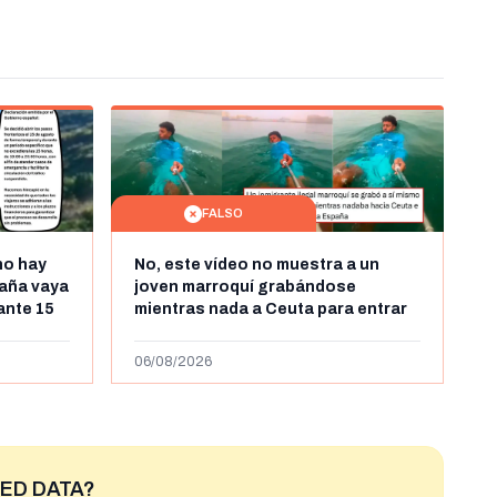
FALSO
no hay
No, este vídeo no muestra a un
aña vaya
joven marroquí grabándose
rante 15
mientras nada a Ceuta para entrar
arruecos
"ilegalmente a España": se grabó a
más de 450km de Ceuta y el autor lo
06/08/2026
niega
ED DATA?