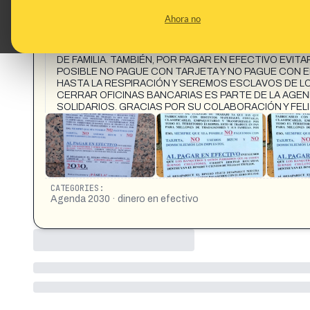
CONTENT DETAIL:
79. ESTO NO ES PUBLICIDAD. ABRIR YA LOS OJOS A
Ahora no
JÓVENES Y MAYORES TENEMOS QUE PAGAR EN EFECT
MILLONES DE PUESTOS DE TRABAJO. GRACIAS A QUE
EUROPEO MILLONES DE TRABAJADORES JÓVENES Y 
DE FAMILIA. TAMBIÉN, POR PAGAR EN EFECTIVO EVI
POSIBLE NO PAGUE CON TARJETA Y NO PAGUE CON E
HASTA LA RESPIRACIÓN Y SEREMOS ESCLAVOS DE L
CERRAR OFICINAS BANCARIAS ES PARTE DE LA AGEN
SOLIDARIOS. GRACIAS POR SU COLABORACIÓN Y FELI
CATEGORIES:
Agenda 2030 · dinero en efectivo