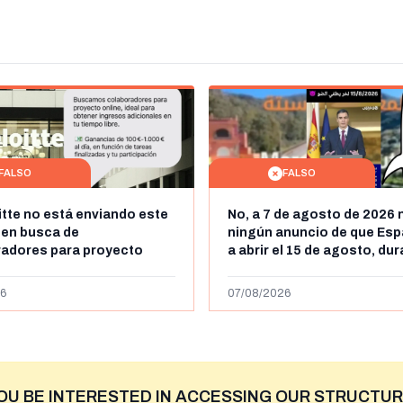
FALSO
FALSO
itte no está enviando este
No, a 7 de agosto de 2026 
 en busca de
ningún anuncio de que Esp
radores para proyecto
a abrir el 15 de agosto, du
con ganancias de hasta
horas, la frontera entre M
os al día: es un timo
y Ceuta
6
07/08/2026
OU BE INTERESTED IN ACCESSING OUR STRUCTUR