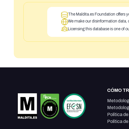
The Maldita.es Foundation offers yo
We make our disinformation data, c
Licensing this database is one of o
CÓMO T
Metodolog
Metodolog
Política d
Política d