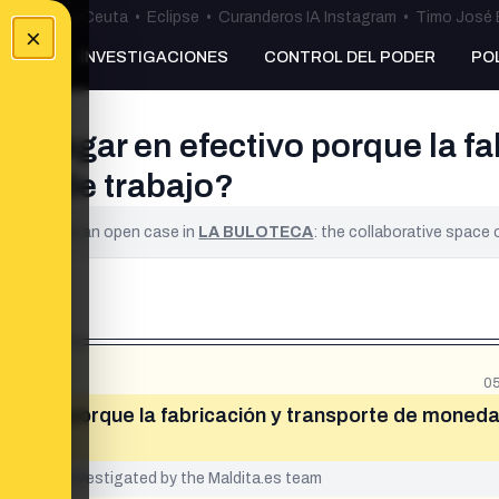
uta
•
Bulos Ceuta
•
Eclipse
•
Curanderos IA Instagram
•
Timo José 
×
NKING
INVESTIGACIONES
CONTROL DEL PODER
PO
 pagar en efectivo porque la fa
tos de trabajo?
ified. It is an open case in
LA BULOTECA
: the collaborative space
05
ectivo porque la fabricación y transporte de moneda
yet been investigated by the Maldita.es team