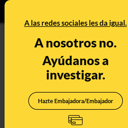
Especial Ce
DESINFO
PREBU
A las redes sociales les da igual.
¿Los jóvenes y mayores deben
A nosotros no.
monedas y billetes crea pues
Ayúdanos a
This content has NOT yet been ver
investigar.
OPEN CASE
What's being said:
Hazte Embajadora/Embajador
«Los jóvenes y mayores deben pagar en ef
billetes crea puestos de trabajo»
This content has not 