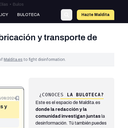
Elías
•
Bulos
LICY
BULOTECA
Hazte Maldit
a
bricación y transporte de
 of
Maldita.es
to fight disinformation.
¿CONOCES
LA BULOTECA?
/08/2024
Este es el espacio de Maldita.es
s y
donde la redacción y la
comunidad investigan juntas
la
desinformación. Tú también puedes