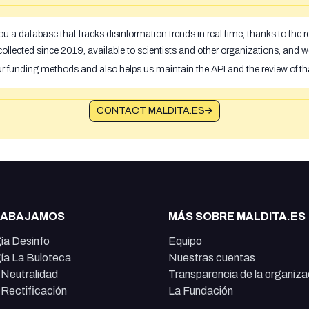
u a database that tracks disinformation trends in real time, thanks to the
ollected since 2019, available to scientists and other organizations, and w
ur funding methods and also helps us maintain the API and the review of th
CONTACT MALDITA.ES
RABAJAMOS
MÁS SOBRE MALDITA.ES
ía Desinfo
Equipo
ía La Buloteca
Nuestras cuentas
e Neutralidad
Transparencia de la organiza
e Rectificación
La Fundación