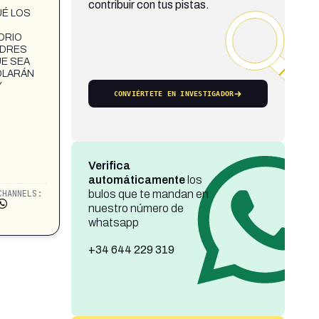
contribuir con tus pistas.
UÉ LOS
ORIO
ADRES
UE SEA
ROLARÁN
Y
CONVIÉRTETE EN INVESTIGADOR
Verifica
automáticamente
los
CHANNELS:
bulos que te mandan en
nuestro número de
whatsapp
+34 644 229 319