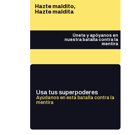
Hazte maldito,
Hazte maldita
Únete y apóyanos en
nuestra batalla contra la
mentira
Usa tus superpoderes
Ayúdanos en esta batalla contra la
mentira