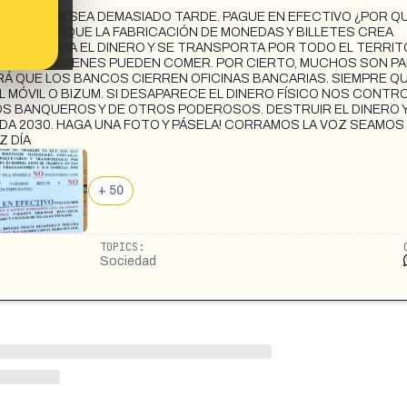
NTES DE QUE SEA DEMASIADO TARDE. PAGUE EN EFECTIVO ¿POR Q
IVO? PORQUE LA FABRICACIÓN DE MONEDAS Y BILLETES CREA
 SE FABRICA EL DINERO Y SE TRANSPORTA POR TODO EL TERRIT
NO TAN JÓVENES PUEDEN COMER. POR CIERTO, MUCHOS SON P
TARÁ QUE LOS BANCOS CIERREN OFICINAS BANCARIAS. SIEMPRE Q
L MÓVIL O BIZUM. SI DESAPARECE EL DINERO FÍSICO NOS CONT
OS BANQUEROS Y DE OTROS PODEROSOS. DESTRUIR EL DINERO 
DA 2030. HAGA UNA FOTO Y PÁSELA! CORRAMOS LA VOZ SEAMOS
Z DÍA
+ 50
TOPICS:
Sociedad