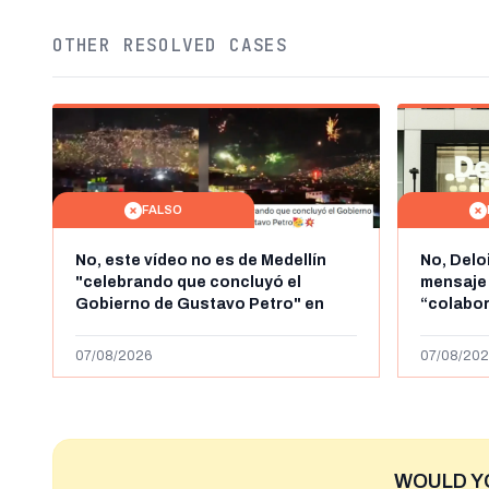
OTHER RESOLVED CASES
FALSO
No, este vídeo no es de Medellín
No, Delo
"celebrando que concluyó el
mensaje
Gobierno de Gustavo Petro" en
“colabo
agosto de 2026: es de la Alborada
online” 
de 2024
1.000 eur
07/08/2026
07/08/202
WOULD Y