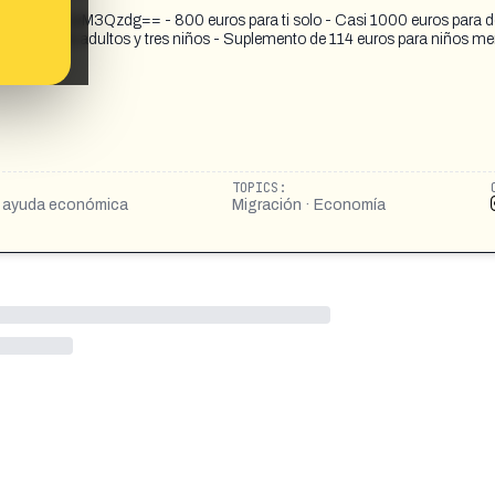
bmhqemsyM3Qzdg== - 800 euros para ti solo - Casi 1000 euros para 
ros para dos adultos y tres niños - Suplemento de 114 euros para niños m
e 6 años
TOPICS:
 · ayuda económica
Migración · Economía