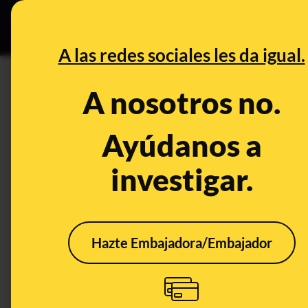
Especial Ce
DESINFO
PREBU
A las redes sociales les da igual.
¿Los extranjeros acceden al
A nosotros no.
de origen, cobrando cuantía
Ayúdanos a
This content has NOT yet been ver
investigar.
OPEN CASE
What's being said:
Hazte Embajadora/Embajador
«Los extranjeros acceden al Ingreso Mínim
cobrando cuantías de hasta 1.700 euros y
This content has not 