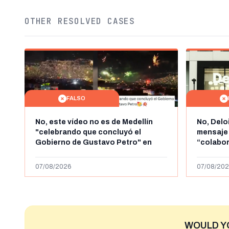
OTHER RESOLVED CASES
FALSO
No, este vídeo no es de Medellín
No, Delo
"celebrando que concluyó el
mensaje
Gobierno de Gustavo Petro" en
“colabo
agosto de 2026: es de la Alborada
online” 
de 2024
1.000 eur
07/08/2026
07/08/202
WOULD Y