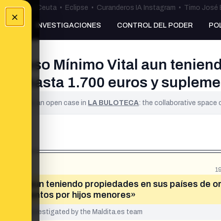
uta
•
Bulos Ceuta
•
Eclipse
•
Curanderos IA Instagram
•
Timo José 
×
NKING
INVESTIGACIONES
CONTROL DEL PODER
PO
 Ingreso Mínimo Vital aun tenien
s de hasta 1.700 euros y suplem
ified. It is an open case in
LA BULOTECA
: the collaborative space
1
o Vital aun teniendo propiedades en sus países de o
 suplementos por hijos menores»
yet been investigated by the Maldita.es team