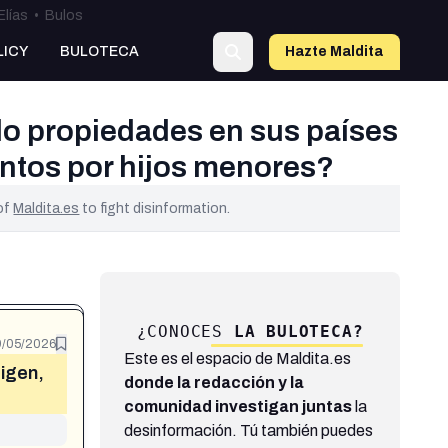
Elías
•
Bulos
LICY
BULOTECA
Hazte Maldit
a
do propiedades en sus países
entos por hijos menores?
 of
Maldita.es
to fight disinformation.
¿CONOCES
LA BULOTECA?
9/05/2026
Este es el espacio de Maldita.es
rigen,
donde la redacción y la
comunidad investigan juntas
la
desinformación. Tú también puedes