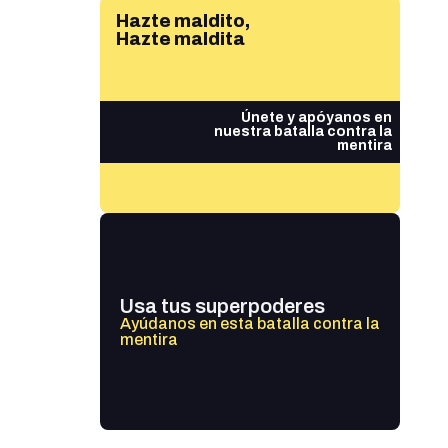
Hazte maldito,
Hazte maldita
Únete y apóyanos en
nuestra batalla contra la
mentira
Usa tus superpoderes
Ayúdanos en esta batalla contra la
mentira