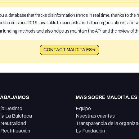
u a database that tracks disinformation trends in real time, thanks to the
ollected since 2019, available to scientists and other organizations, and w
ur funding methods and also helps us maintain the API and the review of th
CONTACT MALDITA.ES
RABAJAMOS
MÁS SOBRE MALDITA.ES
ía Desinfo
Equipo
ía La Buloteca
Nuestras cuentas
e Neutralidad
Transparencia de la organiza
e Rectificación
La Fundación