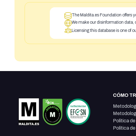
The Maldita.es Foundation offers yo
We make our disinformation data, c
Licensing this database is one of o
CÓMO T
Metodolog
Metodolog
Política d
Política d