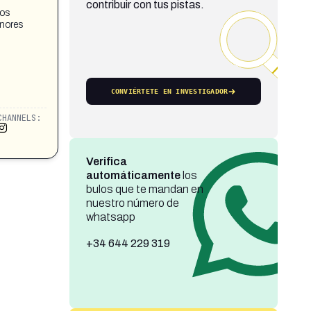
contribuir con tus pistas.
dos
enores
CONVIÉRTETE EN INVESTIGADOR
CHANNELS:
Verifica
automáticamente
los
bulos que te mandan en
nuestro número de
whatsapp
+34 644 229 319