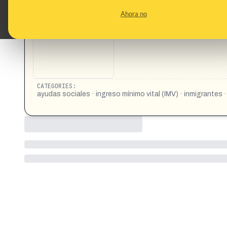
CONTENT DETAIL:
https://www.instagram.com/reel/DYZbGCyIP2K/?igsh=MWl2
Ahora no
adultos - 1.200 euros para dos adultos y un niño - 1.700 eu
de 6 años - Suplemento de 80 euros para niños mayores d
CATEGORIES:
ayudas sociales · ingreso mínimo vital (IMV) · inmigrantes