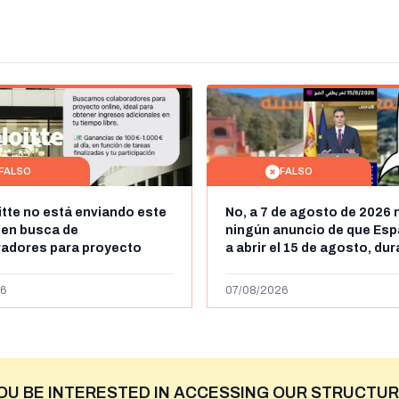
FALSO
FALSO
itte no está enviando este
No, a 7 de agosto de 2026 
 en busca de
ningún anuncio de que Esp
radores para proyecto
a abrir el 15 de agosto, du
con ganancias de hasta
horas, la frontera entre M
os al día: es un timo
y Ceuta
6
07/08/2026
OU BE INTERESTED IN ACCESSING OUR STRUCTUR