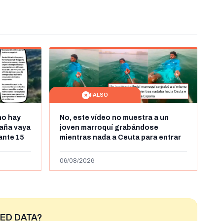
FALSO
no hay
No, este vídeo no muestra a un
aña vaya
joven marroquí grabándose
rante 15
mientras nada a Ceuta para entrar
arruecos
"ilegalmente a España": se grabó a
más de 450km de Ceuta y el autor lo
06/08/2026
niega
ED DATA?