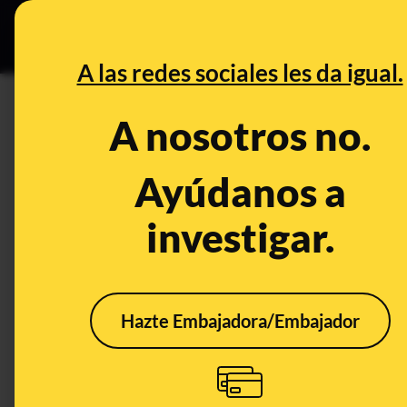
Especial Ce
DESINFO
PREBU
A las redes sociales les da igual.
¿Los diputados del Congreso
A nosotros no.
sólo Vox ha votado en contr
Ayúdanos a
This content has NOT yet been ver
investigar.
OPEN CASE
What's being said:
Hazte Embajadora/Embajador
«Los diputados del Congreso se suben el s
votado en contra»
This content has not 