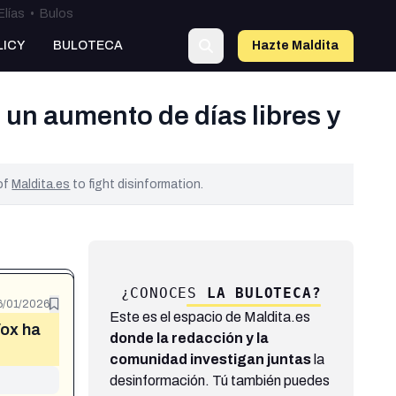
Elías
•
Bulos
LICY
BULOTECA
Hazte Maldit
a
un aumento de días libres y
 of
Maldita.es
to fight disinformation.
¿CONOCES
LA BULOTECA?
6/01/2026
Este es el espacio de Maldita.es
Vox ha
donde la redacción y la
comunidad investigan juntas
la
desinformación. Tú también puedes