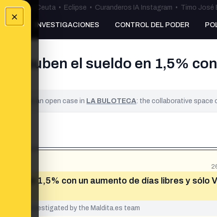
uta
•
Bulos Ceuta
•
Eclipse
•
Curanderos IA Instagram
•
Timo José 
×
NKING
INVESTIGACIONES
CONTROL DEL PODER
PO
 se suben el sueldo en 1,5% con 
a?
ified. It is an open case in
LA BULOTECA
: the collaborative space
2
ueldo en 1,5% con un aumento de días libres y sólo 
yet been investigated by the Maldita.es team