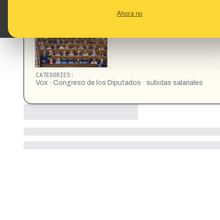
CONTENT DETAIL:
https://x.com/VOXpEspana/status/2012209221538873644?s
Ahora no
con un aumento de días libres. Sólo VOX ha votado en contr
CATEGORIES:
Vox · Congreso de los Diputados · subidas salariales