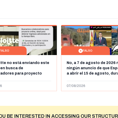
FALSO
FALSO
itte no está enviando este
No, a 7 de agosto de 2026 
 en busca de
ningún anuncio de que Esp
radores para proyecto
a abrir el 15 de agosto, du
con ganancias de hasta
horas, la frontera entre M
os al día: es un timo
y Ceuta
6
07/08/2026
OU BE INTERESTED IN ACCESSING OUR STRUCTUR