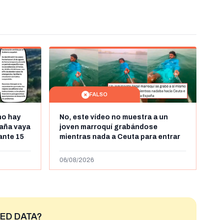
FALSO
no hay
No, este vídeo no muestra a un
aña vaya
joven marroquí grabándose
rante 15
mientras nada a Ceuta para entrar
arruecos
"ilegalmente a España": se grabó a
más de 450km de Ceuta y el autor lo
06/08/2026
niega
ED DATA?