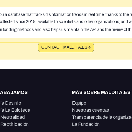
u a database that tracks disinformation trends in real time, thanks to the
ollected since 2019, available to scientists and other organizations, and w
ur funding methods and also helps us maintain the API and the review of th
CONTACT MALDITA.ES
RABAJAMOS
MÁS SOBRE MALDITA.ES
ía Desinfo
Equipo
ía La Buloteca
Nuestras cuentas
e Neutralidad
Transparencia de la organiza
e Rectificación
La Fundación