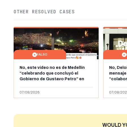
OTHER RESOLVED CASES
FALSO
No, este vídeo no es de Medellín
No, Delo
“celebrando que concluyó el
mensaje
Gobierno de Gustavo Petro” en
“colabo
agosto de 2026: es de la Alborada
online” 
de 2024
1.000 eur
07/08/2026
07/08/202
WOULD Y