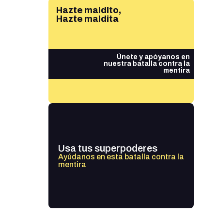
Hazte maldito,
Hazte maldita
Únete y apóyanos en
nuestra batalla contra la
mentira
Usa tus superpoderes
Ayúdanos en esta batalla contra la
mentira