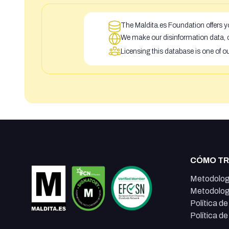
The Maldita.es Foundation offers yo
We make our disinformation data, c
Licensing this database is one of o
CÓMO T
Metodolog
Metodolog
Política d
Política d