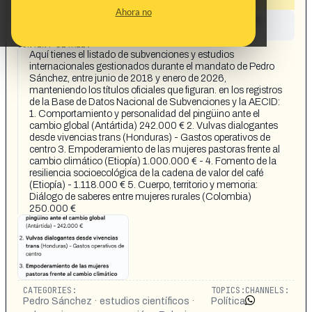
Ahora no
This content has not yet been investigated by the
Maldita.es team
CONTENT DETAIL:
Aquí tienes el listado de subvenciones y estudios
internacionales gestionados durante el mandato de Pedro
Sánchez, entre junio de 2018 y enero de 2026,
manteniendo los títulos oficiales que figuran. en los registros
de la Base de Datos Nacional de Subvenciones y la AECID:
1. Comportamiento y personalidad del pingüino ante el
cambio global (Antártida) 242.000 € 2. Vulvas dialogantes
desde vivencias trans (Honduras) - Gastos operativos de
centro 3. Empoderamiento de las mujeres pastoras frente al
cambio climático (Etiopía) 1.000.000 € - 4. Fomento de la
resiliencia socioecológica de la cadena de valor del café
(Etiopía) - 1.118.000 € 5. Cuerpo, territorio y memoria:
Diálogo de saberes entre mujeres rurales (Colombia)
250.000 €
CATEGORIES:
TOPICS:
CHANNELS:
Pedro Sánchez · estudios científicos ·
Política