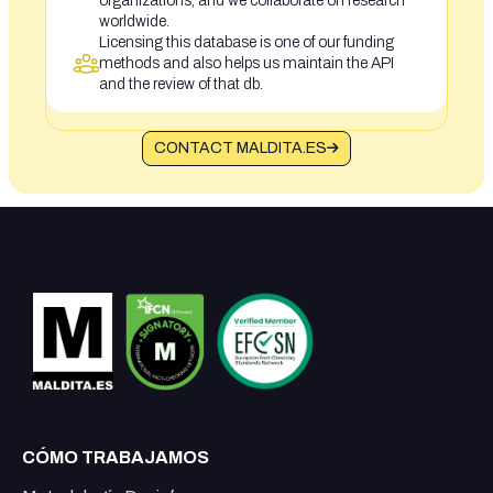
organizations, and we collaborate on research
worldwide.
Licensing this database is one of our funding
methods and also helps us maintain the API
and the review of that db.
CONTACT MALDITA.ES
CÓMO TRABAJAMOS