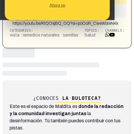
Ahora no
This content has not yet been investigated by the
Maldita.es team
CONTENT DETAIL:
https://youtu.be/KtQOsjBQ_OQ?si=poOoR_CweWbteNKk
CATEGORIES:
TOPICS:
CHANNELS:
vista · remedios naturales · semillas
Salud
¿CONOCES
LA BULOTECA?
Este es el espacio de Maldita.es
donde la redacción
y la comunidad investigan juntas
la
desinformación. Tú también puedes contribuir con tus
pistas.