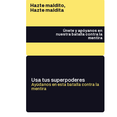
Hazte maldito,
Hazte maldita
Únete y apóyanos en
nuestra batalla contra la
mentira
Usa tus superpoderes
Ayúdanos en esta batalla contra la
mentira