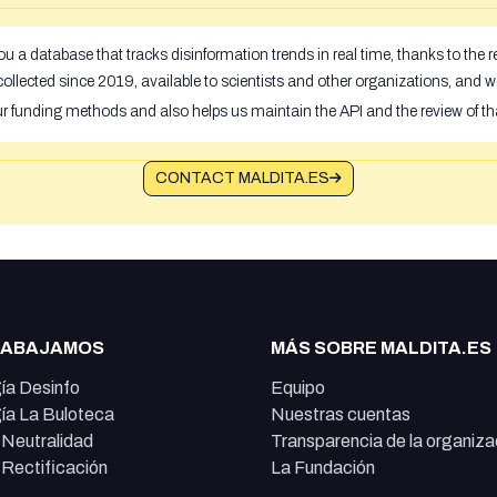
u a database that tracks disinformation trends in real time, thanks to the
ollected since 2019, available to scientists and other organizations, and w
ur funding methods and also helps us maintain the API and the review of th
CONTACT MALDITA.ES
RABAJAMOS
MÁS SOBRE MALDITA.ES
ía Desinfo
Equipo
ía La Buloteca
Nuestras cuentas
e Neutralidad
Transparencia de la organiza
e Rectificación
La Fundación