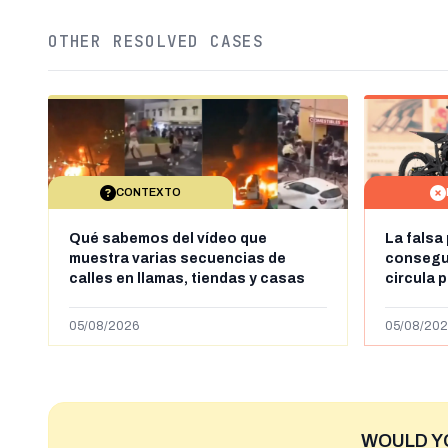
OTHER RESOLVED CASES
CONTEXTO
Qué sabemos del vídeo que
La falsa
muestra varias secuencias de
consegui
calles en llamas, tiendas y casas
circula 
saqueadas y personas peleándose
supuestamente en España tras la
05/08/2026
05/08/202
entrada de personas migrantes en
situación irregular a Ceuta
WOULD Y