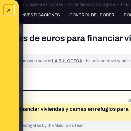
ulos Ceuta
•
Limpieza de montes
•
Curanderos IA Instagram
•
Timo 
×
NKING
INVESTIGACIONES
CONTROL DEL PODER
PO
lones de euros para financiar v
ified. It is an open case in
LA BULOTECA
: the collaborative space
0
s para financiar viviendas y camas en refugios para
yet been investigated by the Maldita.es team