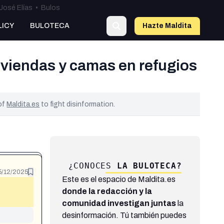
José Elías
•
Bulos
LICY
BULOTECA
Hazte Maldit
a
iviendas y camas en refugios
 of
Maldita.es
to fight disinformation.
¿CONOCES
LA BULOTECA?
5/12/2025
Este es el espacio de Maldita.es
donde la redacción y la
comunidad investigan juntas
la
desinformación. Tú también puedes