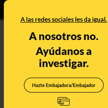
Grupos Ceuta
•
B
DESINFO
PREBU
A las redes sociales les da igual.
¿Lamine Yamal dona cinco mil
A nosotros no.
para personas necesitadas?
Ayúdanos a
This content has NOT yet been ver
investigar.
OPEN CASE
What's being said:
Hazte Embajadora/Embajador
«Lamine Yamal dona cinco millones de euro
personas necesitadas»
This content has not 