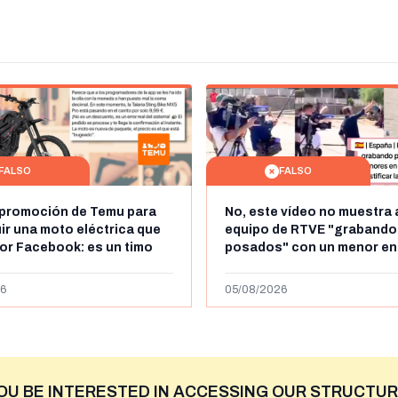
FALSO
FALSO
 promoción de Temu para
No, este vídeo no muestra 
r una moto eléctrica que
equipo de RTVE "grabando
por Facebook: es un timo
posados" con un menor en
es la cadena de televisión 
VRT
6
05/08/2026
OU BE INTERESTED IN ACCESSING OUR STRUCTUR