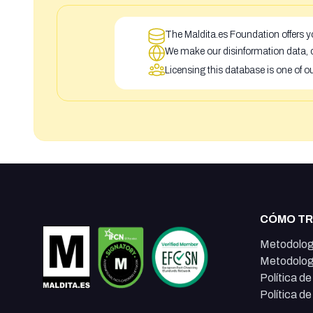
The Maldita.es Foundation offers yo
We make our disinformation data, c
Licensing this database is one of o
CÓMO T
Metodolog
Metodolog
Política d
Política d