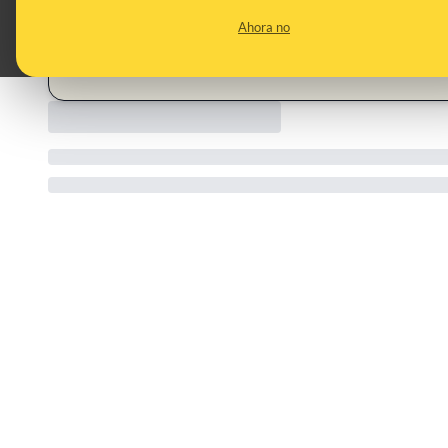
CONTENT DETAIL:
https://www.facebook.com/share/p/17gZ7q7r6e/
Ahora no
CATEGORIES:
donaciones · Lamine Yamal