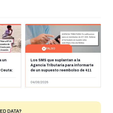
FALSO
a un
Los SMS que suplantan a la
Agencia Tributaria para informarte
 Ceuta:
de un supuesto reembolso de 411
belga
euros: son un timo
04/08/2026
ED DATA?