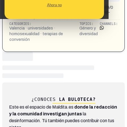
CONTENT DETAIL:
Ahora no
https://www.elperiodicoextremadura.com/sociedad/2026/0
3/02/homofobia-sello-universitario-master-universidad-
catolica-terapias-conversion-127456785.html
CATEGORIES:
TOPICS:
CHANNELS:
Valencia · universidades ·
Género y
homosexualidad · terapias de
diversidad
conversión
¿CONOCES
LA BULOTECA?
Este es el espacio de Maldita.es
donde la redacción
y la comunidad investigan juntas
la
desinformación. Tú también puedes contribuir con tus