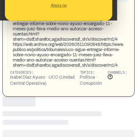
CONTENT DETAIL:
Ahora no
Fuente: Diario Público
https://share.google/KHMQZox4UBfvYE4T6
https://www.publico.es/politica/tribunales/uco-sigue-
entregar-informe-sobre-novio-ayuso-encargado-11-
meses-juez-lleva-medio-ano-autorizar-acceso-
cuentas.html?
shem=dsdf,sharefoc,agadiscoversdl,,sh/x/discover/m1/4
https://web.archive.org/web/20260511090848/https://www.
publico.es/politica/tribunales/uco-sigue-entregar-informe-
sobre-novio-ayuso-encargado-11-meses-juez-lleva-
medio-ano-autorizar-acceso-cuentas.html?
shem=dsdf,sharefoc,agadiscoversdl,,sh/x/discover/m1/4
CATEGORIES:
TOPICS:
CHANNELS:
Isabel Díaz Ayuso · UCO (Unidad
Política ·
Central Operativa)
Corrupción