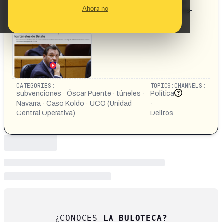
https://www.telemadrid.es/programas/telenoticias-1/La-
Ahora no
UCO-senala-a-Oscar-Puente-por-la-subvencion-a-los-
tuneles-de-Belate-2-2841635820-
-20251208024606.html
CATEGORIES:
TOPICS:
CHANNELS:
subvenciones · Óscar Puente · túneles ·
Política
Navarra · Caso Koldo · UCO (Unidad
·
Central Operativa)
Delitos
¿CONOCES
LA BULOTECA?