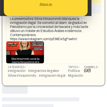
Ahora no
This content has not yet been investigated by the
Maldita.es team
CONTENT DETAIL:
La presentadora Silvia Intxaurrondo blanquea la
inmigración ilegal. Se convirtió al islam, se graduó en
Periodismo por la Universidad de Navarra y más tarde
obtuvo un máster en Estudios Árabes e Islámicos
Contemporáneos.
https://www.instagram.com/p/DMDx5gFswlm/
CATEGORIES:
TOPICS:
CHANNELS:
inmigración · inmigrantes ilegales ·
Política ·
Silvia Intxaurrondo · inmigración ilegal
Migración