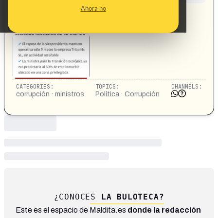
CONTENT DETAIL:
Ahora no
https://okdiario.com/espana/ministra-sara-aagesen-
acogio-chalet-moraleja-sociedad-fantasma-marido-
13956611
CATEGORIES:
TOPICS:
CHANNELS:
corrupción · ministros
Política · Corrupción
¿CONOCES
LA BULOTECA?
Este es el espacio de Maldita.es
donde la redacción