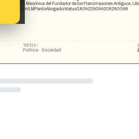
llero de la Orden Masónica del Fundador de los Francmasones Antiguos, Libr
ña». https://x.com/LMPardoAbogado/status/1804229094206280098
TOPICS:
Política · Sociedad