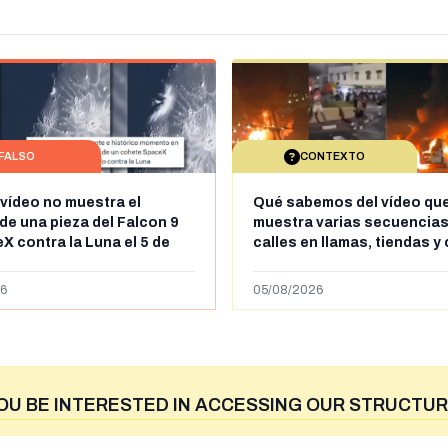
FALSO
CONTEXTO
 vídeo no muestra el
Qué sabemos del vídeo qu
de una pieza del Falcon 9
muestra varias secuencias
X contra la Luna el 5 de
calles en llamas, tiendas y
e 2026: circula desde al
saqueadas y personas pe
ril de 2026
supuestamente en España t
6
05/08/2026
entrada de personas migra
situación irregular a Ceuta
OU BE INTERESTED IN ACCESSING OUR STRUCTUR