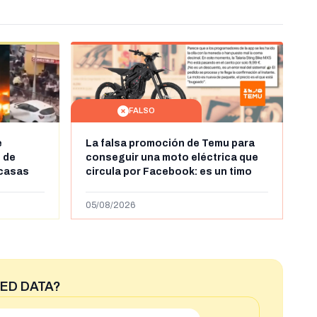
FALSO
e
La falsa promoción de Temu para
 de
conseguir una moto eléctrica que
 casas
circula por Facebook: es un timo
leándose
ras la
05/08/2026
ntes en
ED DATA?