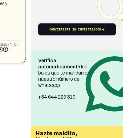
es y
CONVIÉRTETE EN INVESTIGADOR
CHANNELS:
Verifica
automáticamente
los
bulos que te mandan en
nuestro número de
whatsapp
+34 644 229 319
Hazte maldito,