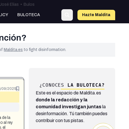
José Elías
•
Bulos
LICY
BULOTECA
Hazte Maldit
a
inción?
 of
Maldita.es
to fight disinformation.
¿CONOCES
LA BULOTECA?
/09/2025
Este es el espacio de Maldita.es
donde la redacción y la
comunidad investigan juntas
la
desinformación. Tú también puedes
 de la
contribuir con tus pistas.
o al rey
, el