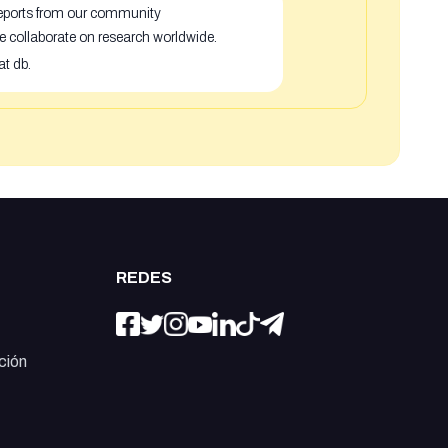
 reports from our community
e collaborate on research worldwide.
at db.
REDES
ción