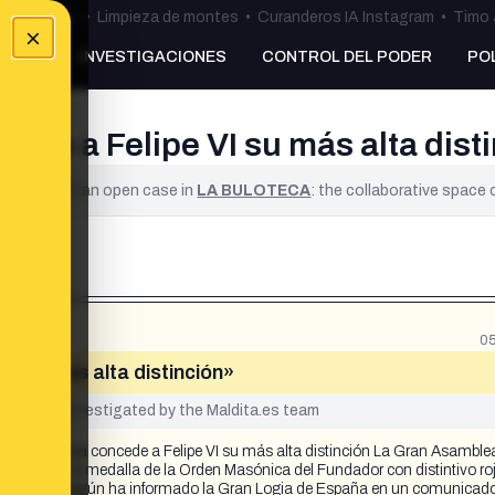
ulos Ceuta
•
Limpieza de montes
•
Curanderos IA Instagram
•
Timo 
×
NKING
INVESTIGACIONES
CONTROL DEL PODER
PO
de a Felipe VI su más alta dist
ified. It is an open case in
LA BULOTECA
: the collaborative space
05
I su más alta distinción»
yet been investigated by the Maldita.es team
 española concede a Felipe VI su más alta distinción La Gran Asamblea
mácula» la medalla de la Orden Masónica del Fundador con distintivo roj
rganización. Según ha informado la Gran Logia de España en un comunicado