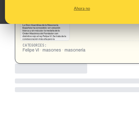
título que les corresponde a esta distinción es el de «Caba
Ahora no
Aceptados de la Única y Reconocida Gran Logia de Espa
CATEGORIES:
Felipe VI · masones · masonería