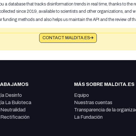
u a database that tracks disinformation trends in real time, thanks to the
ollected since 2019, available to scientists and other organizations, and w
ur funding methods and also helps us maintain the API and the review of th
CONTACT MALDITA.ES
RABAJAMOS
MÁS SOBRE MALDITA.ES
ía Desinfo
Equipo
ía La Buloteca
Nuestras cuentas
e Neutralidad
Transparencia de la organiza
e Rectificación
La Fundación