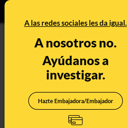
Grupos Ceuta
•
B
DESINFO
PREBU
A las redes sociales les da igual.
¿La masonería española conce
A nosotros no.
This content has NOT yet been ver
Ayúdanos a
investigar.
OPEN CASE
What's being said:
«La masonería española concede a Felipe V
Hazte Embajadora/Embajador
This content has not 
CONTENT DETAIL:
unjicer < > ← THEOBJECTIVE Q MyTO Lifestyle La masonería
Masonería Española ha concedido «en votación blanca y sin 
Felipe VI. Se trata de la condecoración más alta para la o