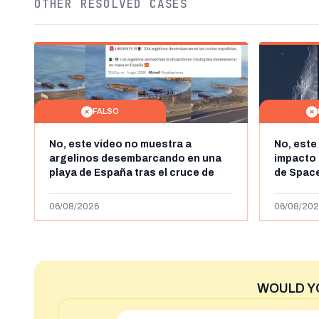
OTHER RESOLVED CASES
FALSO
No, este vídeo no muestra a
No, este
argelinos desembarcando en una
impacto 
playa de España tras el cruce de
de Space
miles de personas a Ceuta a finales
agosto d
de julio de 2026: son imágenes de
menos ab
06/08/2026
06/08/202
2023
WOULD Y