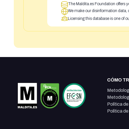
The Maldita.es Foundation offers yo
We make our disinformation data, c
Licensing this database is one of o
CÓMO T
Metodolog
Metodolog
Política d
Política d