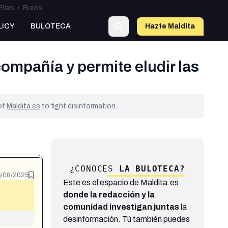
Elías
•
Bulos
LICY
BULOTECA
Hazte Maldit
a
compañía y permite eludir las
 of
Maldita.es
to fight disinformation.
¿CONOCES
LA BULOTECA?
/08/2025
Este es el espacio de Maldita.es
donde la redacción y la
comunidad investigan juntas
la
desinformación. Tú también puedes