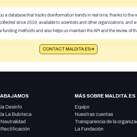
u a database that tracks disinformation trends in real time, thanks to the
ollected since 2019, available to scientists and other organizations, and w
ur funding methods and also helps us maintain the API and the review of th
CONTACT MALDITA.ES
RABAJAMOS
MÁS SOBRE MALDITA.ES
ía Desinfo
Equipo
ía La Buloteca
Nuestras cuentas
e Neutralidad
Transparencia de la organiza
e Rectificación
La Fundación