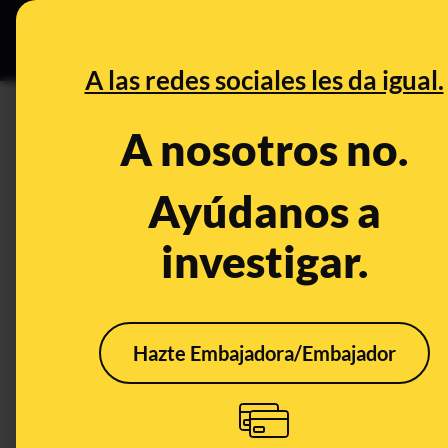
Especial Ce
DESINFO
PREBU
A las redes sociales les da igual.
¿La ley animalista ya acepta
A nosotros no.
exigencias sanitarias que s
Ayúdanos a
This content has NOT yet been ver
investigar.
OPEN CASE
What's being said:
Hazte Embajadora/Embajador
«La ley animalista ya acepta la vaca leche
exigencias sanitarias que soportan los g
This content has not 