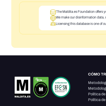
The Maldita.es Foundation offers yo
We make our disinformation data, c
Licensing this database is one of o
CÓMO T
Metodolog
Metodolog
Política d
Política d