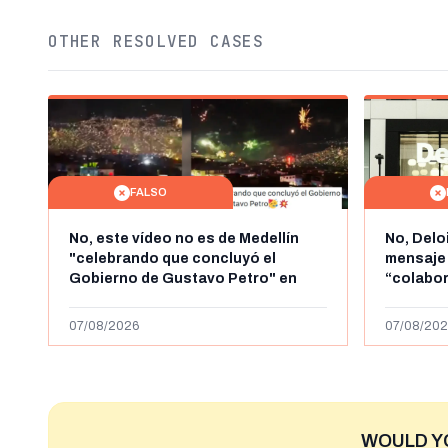
OTHER RESOLVED CASES
FALSO
No, este vídeo no es de Medellín
No, Delo
"celebrando que concluyó el
mensaje
Gobierno de Gustavo Petro" en
“colabo
agosto de 2026: es de la Alborada
online” 
de 2024
1.000 eur
07/08/2026
07/08/202
WOULD Y