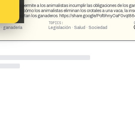
compañía y permite a los animalistas incumplir las obligaciones de los ga
vos muestra cómo los animalistas eliminan los crotales a una vaca, la ins
s que sí soportan los ganaderos. https://share.google/Pof9hnyOaF0vqt86
TOPICS:
a · ganadería
Legislación · Salud · Sociedad