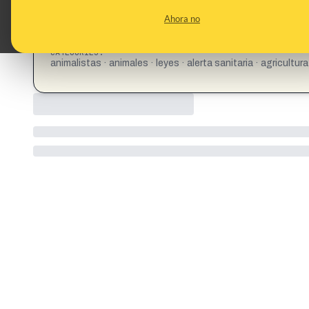
CONTENT DETAIL:
La ley animalista ya acepta la vaca lechera como animal de 
Ahora no
Un vídeo publicado recientemente en redes para pedir donati
como animal de compañía y eluden las exigencias sanitaria
CATEGORIES:
animalistas · animales · leyes · alerta sanitaria · agricultur