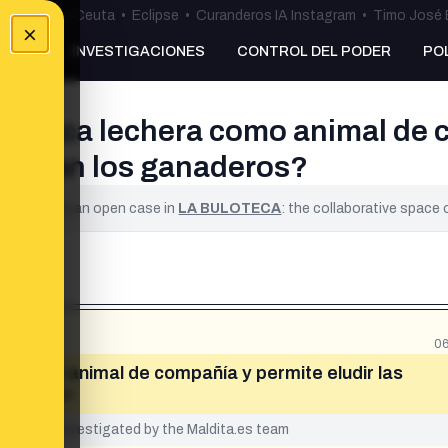
uta
•
Bulos Ceuta
•
Eclipse
•
Curanderos IA Instagram
•
Timo José 
×
NKING
INVESTIGACIONES
CONTROL DEL PODER
PO
 la vaca lechera como animal de 
oportan los ganaderos?
ified. It is an open case in
LA BULOTECA
: the collaborative space
06
ra como animal de compañía y permite eludir las
anaderos»
yet been investigated by the Maldita.es team