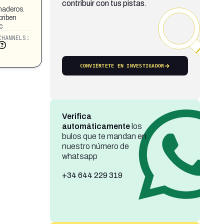
contribuir con tus pistas.
naderos.
criben
c
CHANNELS:
CONVIÉRTETE EN INVESTIGADOR
Verifica
automáticamente
los
bulos que te mandan en
nuestro número de
whatsapp
+34 644 229 319