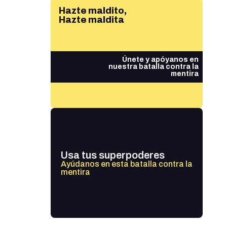
Hazte maldito,
Hazte maldita
Únete y apóyanos en
nuestra batalla contra la
mentira
Usa tus superpoderes
Ayúdanos en esta batalla contra la
mentira