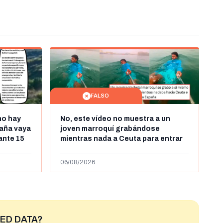
FALSO
no hay
No, este vídeo no muestra a un
aña vaya
joven marroquí grabándose
rante 15
mientras nada a Ceuta para entrar
arruecos
"ilegalmente a España": se grabó a
más de 450km de Ceuta y el autor lo
06/08/2026
niega
ED DATA?