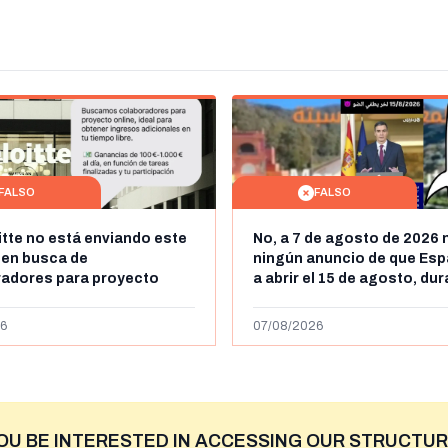
FALSO
FALSO
itte no está enviando este
No, a 7 de agosto de 2026 
 en busca de
ningún anuncio de que Esp
radores para proyecto
a abrir el 15 de agosto, du
con ganancias de hasta
horas, la frontera entre M
os al día: es un timo
y Ceuta
6
07/08/2026
OU BE INTERESTED IN ACCESSING OUR STRUCTUR