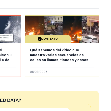
CONTEXTO
el
Qué sabemos del vídeo que
alcon 9
muestra varias secuencias de
l 5 de
calles en llamas, tiendas y casas
sde al
saqueadas y personas peleándose
supuestamente en España tras la
05/08/2026
entrada de personas migrantes en
situación irregular a Ceuta
ED DATA?