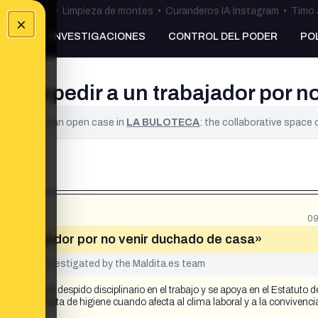
ulos Ceuta
•
Limpieza de montes
•
Curanderos IA Instagram
•
Timo 
×
NKING
INVESTIGACIONES
CONTROL DEL PODER
PO
de despedir a un trabajador por 
ified. It is an open case in
LA BULOTECA
: the collaborative space
09
un trabajador por no venir duchado de casa»
yet been investigated by the Maldita.es team
 motivo de despido disciplinario en el trabajo y se apoya en el Estatuto d
ntrato por falta de higiene cuando afecta al clima laboral y a la convivenci