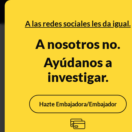
Grupos Ceuta
•
B
DESINFO
PREBU
A las redes sociales les da igual.
¿La justicia dice que se pue
A nosotros no.
This content has NOT yet been ver
Ayúdanos a
investigar.
OPEN CASE
What's being said:
«La justicia dice que se puede despedir a 
Hazte Embajadora/Embajador
This content has not 
CONTENT DETAIL:
Confirmado: la Justicia determina que no ducharse en casa es
Trabajadores Una resolución judicial avala la extinción del co
empresa https://share.google/XcPkAiVVskkl2d8Ct