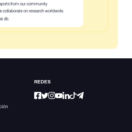
 reports from our community
e collaborate on research worldwide.
at db.
REDES
ción