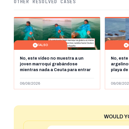
OTHER RESOLVED CASES
FALSO
No, este vídeo no muestra a un
No, este
joven marroquí grabándose
argelin
mientras nada a Ceuta para entrar
playa de
"ilegalmente a España": se grabó a
miles de
más de 450km de Ceuta y el autor lo
de julio
06/08/2026
06/08/202
niega
2023
WOULD Y