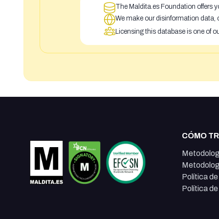
The Maldita.es Foundation offers yo
We make our disinformation data, c
Licensing this database is one of o
CÓMO T
Metodolog
Metodolog
Política d
Política d