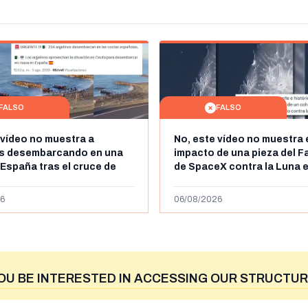
FALSO
FALSO
 vídeo no muestra a
No, este vídeo no muestra 
os desembarcando en una
impacto de una pieza del F
 España tras el cruce de
de SpaceX contra la Luna e
 personas a Ceuta a finales
agosto de 2026: circula de
 de 2026: son imágenes de
menos abril de 2026
6
06/08/2026
OU BE INTERESTED IN ACCESSING OUR STRUCTUR