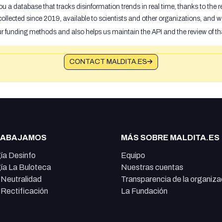
u a database that tracks disinformation trends in real time, thanks to the
ollected since 2019, available to scientists and other organizations, and w
ur funding methods and also helps us maintain the API and the review of th
CONTACT MALDITA.ES
RABAJAMOS
MÁS SOBRE MALDITA.ES
ía Desinfo
Equipo
ía La Buloteca
Nuestras cuentas
e Neutralidad
Transparencia de la organiza
e Rectificación
La Fundación