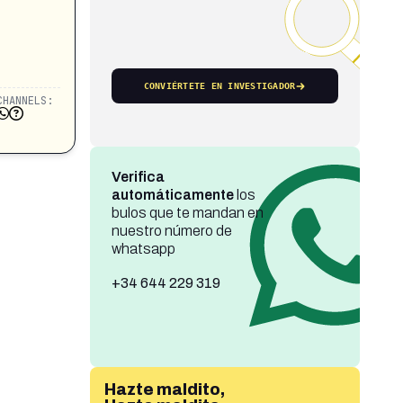
CONVIÉRTETE EN INVESTIGADOR
CHANNELS:
Verifica
automáticamente
los
bulos que te mandan en
nuestro número de
whatsapp
+34 644 229 319
Hazte maldito,