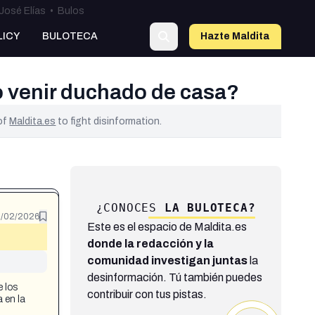
José Elías
•
Bulos
LICY
BULOTECA
Hazte Maldit
a
no venir duchado de casa?
 of
Maldita.es
to fight disinformation.
¿CONOCES
LA BULOTECA?
/02/2026
Este es el espacio de Maldita.es
donde la redacción y la
comunidad investigan juntas
la
desinformación. Tú también puedes
e los
contribuir con tus pistas.
a en la