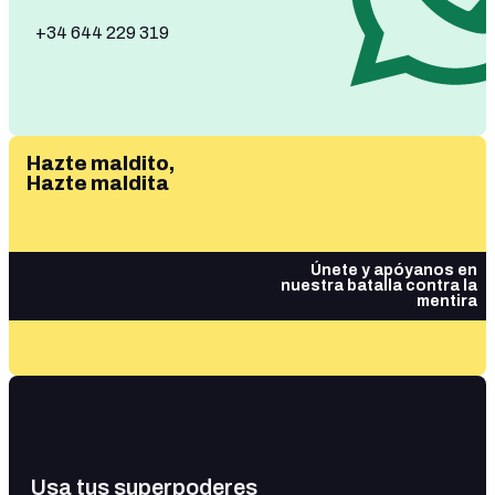
+34 644 229 319
Hazte maldito,
Hazte maldita
Únete y apóyanos en
nuestra batalla contra la
mentira
Usa tus superpoderes