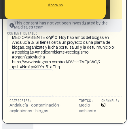
olor, explosiones en las instalaciones,
Ahora no
contaminan las aguas y no dan apenas
trabajo»
This content has not yet been investigated by the
Maldita.es team
CONTENT DETAIL:
MEDIOAMBIENTE 🌿🌾🌷 Hoy hablamos del biogás en
Andalucía ⚠️ Si tienes cerca un proyecto o una planta de
biogás, organízate y lucha por tu salud y la de tu municipio!!
#stopbiogás #medioambiente #ecologismo
#organízateylucha
https://www.instagram.com/reel/DVHH7MPjaWG/?
igsh=Nm1peXltYm51aThq
CATEGORIES:
TOPICS:
CHANNELS:
Andalucía · contaminación ·
Medio
explosiones · biogas
ambiente