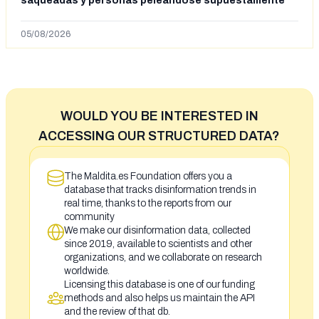
saqueadas y personas peleándose supuestamente
en España tras la entrada de personas migrantes en
situación irregular a Ceuta
05/08/2026
WOULD YOU BE INTERESTED IN
ACCESSING OUR STRUCTURED DATA?
The Maldita.es Foundation offers you a
database that tracks disinformation trends in
real time, thanks to the reports from our
community
We make our disinformation data, collected
since 2019, available to scientists and other
organizations, and we collaborate on research
worldwide.
Licensing this database is one of our funding
methods and also helps us maintain the API
and the review of that db.