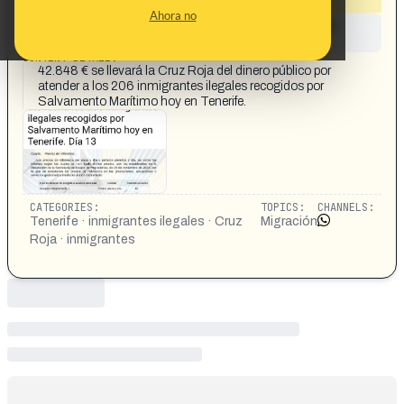
Ahora no
This content has not yet been investigated by the
Maldita.es team
CONTENT DETAIL:
42.848 € se llevará la Cruz Roja del dinero público por
atender a los 206 inmigrantes ilegales recogidos por
Salvamento Marítimo hoy en Tenerife.
CATEGORIES:
TOPICS:
CHANNELS:
Tenerife · inmigrantes ilegales · Cruz
Migración
Roja · inmigrantes