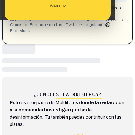
CONTENT DETAIL:
Ahora no
La Comisión Europea multa a X con 120 millones de euros
en virtud de la Ley de Servicios Digitales (DSA)
CATEGORIES:
TOPICS:
CHANNELS:
Comisión Europea · multas · Twitter ·
Legislación
Elon Musk
¿CONOCES
LA BULOTECA?
Este es el espacio de Maldita.es
donde la redacción
y la comunidad investigan juntas
la
desinformación. Tú también puedes contribuir con tus
pistas.