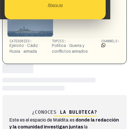
cadiz/armada-descubre-e-intercepta-
Ahora no
buque_0_2005869809.html
CATEGORIES:
TOPICS:
CHANNELS:
Ejército · Cádiz ·
Política · Guerra y
Rusia · armada
conflictos armados
¿CONOCES
LA BULOTECA?
Este es el espacio de Maldita.es
donde la redacción
y la comunidad investigan juntas
la