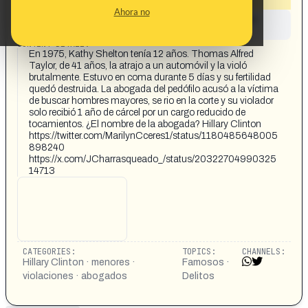
Ahora no
This content has not yet been investigated by the
Maldita.es team
CONTENT DETAIL:
En 1975, Kathy Shelton tenía 12 años. Thomas Alfred
Taylor, de 41 años, la atrajo a un automóvil y la violó
brutalmente. Estuvo en coma durante 5 días y su fertilidad
quedó destruida. La abogada del pedófilo acusó a la víctima
de buscar hombres mayores, se rio en la corte y su violador
solo recibió 1 año de cárcel por un cargo reducido de
tocamientos. ¿El nombre de la abogada? Hillary Clinton
https://twitter.com/MarilynCceres1/status/1180485648005
898240
https://x.com/JCharrasqueado_/status/20322704990325
14713
CATEGORIES:
TOPICS:
CHANNELS:
Hillary Clinton · menores ·
Famosos ·
violaciones · abogados
Delitos