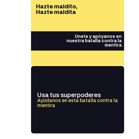
Hazte maldito,
Hazte maldita
Únete y apóyanos en
nuestra batalla contra la
mentira
Usa tus superpoderes
Ayúdanos en esta batalla contra la
mentira