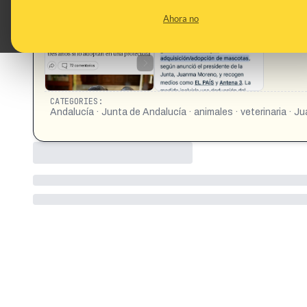
veterinarios el primer año (hasta 100 euros) si compran el a
Ahora no
https://www.elmundo.es/andalucia/2025/09/23/68d2910
CATEGORIES:
Andalucía · Junta de Andalucía · animales · veterinaria ·