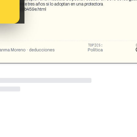
nimal y durante tres años si lo adoptan en una protectora
9e4d4d8af318b459e.html
TOPICS:
 Juanma Moreno · deducciones
Política