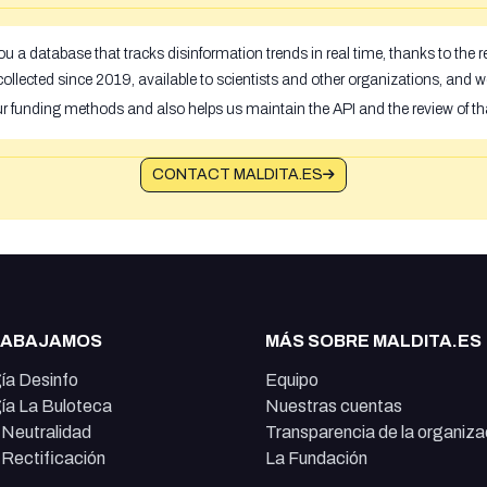
u a database that tracks disinformation trends in real time, thanks to the
ollected since 2019, available to scientists and other organizations, and w
ur funding methods and also helps us maintain the API and the review of th
CONTACT MALDITA.ES
RABAJAMOS
MÁS SOBRE MALDITA.ES
ía Desinfo
Equipo
ía La Buloteca
Nuestras cuentas
e Neutralidad
Transparencia de la organiza
e Rectificación
La Fundación