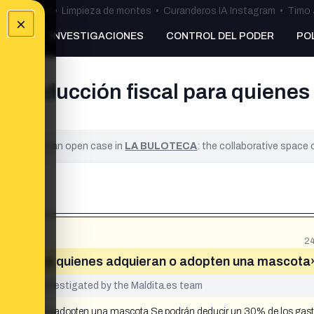
ulos Ceuta
•
Limpieza de montes
•
Curanderos IA Instagram
•
Timo 
×
NKING
INVESTIGACIONES
CONTROL DEL PODER
PO
 deducción fiscal para quienes
ified. It is an open case in
LA BULOTECA
: the collaborative space
24
scal para quienes adquieran o adopten una mascota
yet been investigated by the Maldita.es team
 adquieran o adopten una mascota Se podrán deducir un 30% de los gas