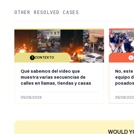
OTHER RESOLVED CASES
CONTEXTO
Qué sabemos del vídeo que
No, este
muestra varias secuencias de
equipo 
calles en llamas, tiendas y casas
posados
saqueadas y personas peleándose
es la ca
supuestamente en España tras la
VRT
05/08/2026
05/08/202
entrada de personas migrantes en
situación irregular a Ceuta
WOULD Y