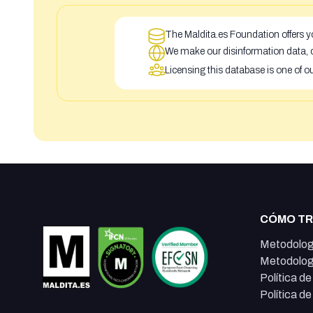
The Maldita.es Foundation offers yo
We make our disinformation data, c
Licensing this database is one of o
CÓMO T
Metodolog
Metodolog
Política d
Política d