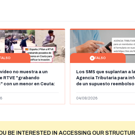
FALSO
FALSO
 vídeo no muestra a un
Los SMS que suplantan a l
de RTVE "grabando
Agencia Tributaria para in
" con un menor en Ceuta:
de un supuesto reembolso
dena de televisión belga
euros: son un timo
6
04/08/2026
OU BE INTERESTED IN ACCESSING OUR STRUCTUR