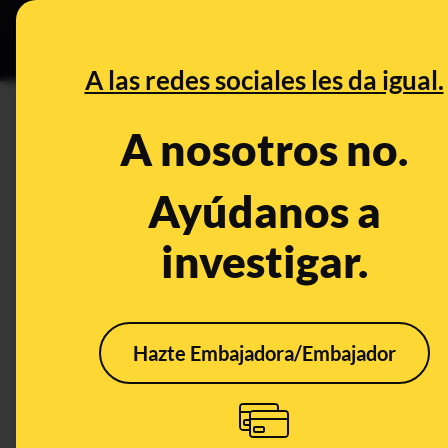
Grupos Ceuta
•
B
DESINFO
PREBU
A las redes sociales les da igual.
¿Juanma Moreno anuncia una
A nosotros no.
mascota?
Ayúdanos a
This content has NOT yet been ver
investigar.
OPEN CASE
What's being said:
Hazte Embajadora/Embajador
«Juanma Moreno anuncia una deducción fi
This content has not 
CONTENT DETAIL:
Juanma Moreno anuncia una deducción fiscal para quienes