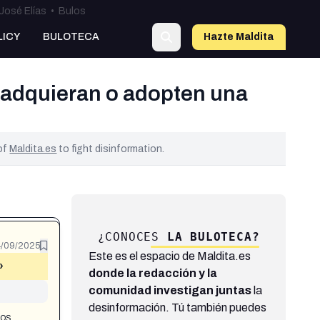
José Elías
•
Bulos
LICY
BULOTECA
Hazte Maldit
a
 adquieran o adopten una
 of
Maldita.es
to fight disinformation.
¿CONOCES
LA BULOTECA?
/09/2025
Este es el espacio de Maldita.es
»
donde la redacción y la
comunidad investigan juntas
la
desinformación. Tú también puedes
tos