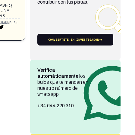
contribuir con tus pistas.
LAVE Q
 UNA
048
CHANNELS:
CONVIÉRTETE EN INVESTIGADOR
Verifica
automáticamente
los
bulos que te mandan en
nuestro número de
whatsapp
+34 644 229 319