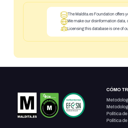
The Maldita.es Foundation offers yo
We make our disinformation data, c
Licensing this database is one of o
CÓMO T
Metodolog
Metodolog
Política d
Política d