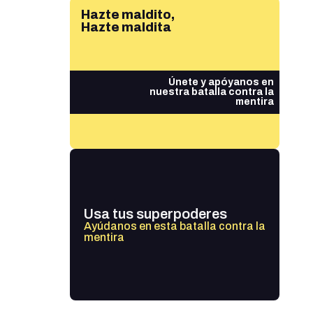
Hazte maldito,
Hazte maldita
Únete y apóyanos en
nuestra batalla contra la
mentira
Usa tus superpoderes
Ayúdanos en esta batalla contra la
mentira