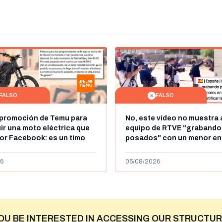
FALSO
FALSO
 promoción de Temu para
No, este vídeo no muestra 
r una moto eléctrica que
equipo de RTVE "grabando
por Facebook: es un timo
posados" con un menor en
es la cadena de televisión 
VRT
6
05/08/2026
OU BE INTERESTED IN ACCESSING OUR STRUCTUR