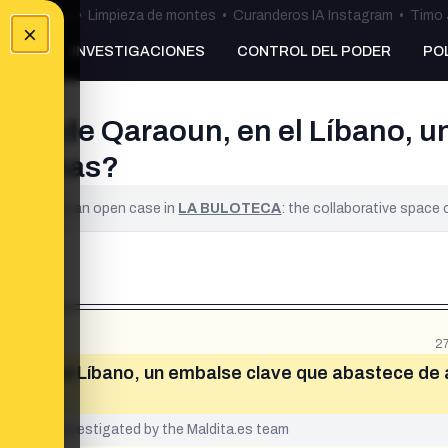
ulos Ceuta
•
Limpieza de montes
•
Curanderos IA Instagram
•
Timo 
×
NKING
INVESTIGACIONES
CONTROL DEL PODER
PO
resa de Qaraoun, en el Líbano, u
cercanas?
ified. It is an open case in
LA BULOTECA
: the collaborative space
2
un, en el Líbano, un embalse clave que abastece de
yet been investigated by the Maldita.es team