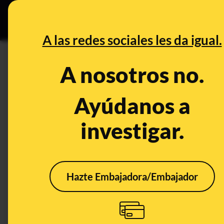
Grupos Ceuta
•
B
DESINFO
PREBU
A las redes sociales les da igual.
¿Israel ha bombardeado la p
A nosotros no.
abastece de agua a aldeas 
Ayúdanos a
This content has NOT yet been ver
investigar.
OPEN CASE
What's being said:
Hazte Embajadora/Embajador
«Israel ha bombardeado la presa de Qarao
a aldeas cercanas»
This content has not 