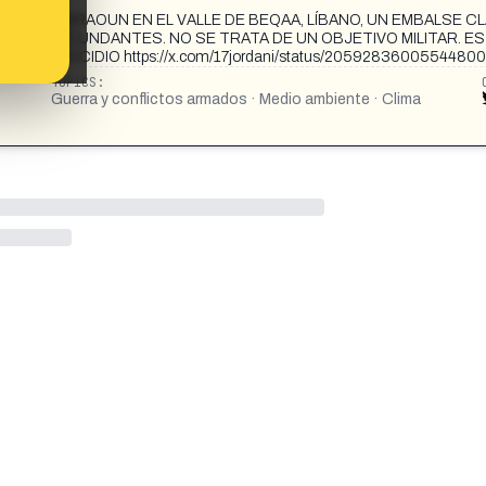
SA DE QARAOUN EN EL VALLE DE BEQAA, LÍBANO, UN EMBALSE C
LDEAS CIRCUNDANTES. NO SE TRATA DE UN OBJETIVO MILITAR. ES
E GENOCIDIO https://x.com/17jordani/status/2059283600554480
TOPICS:
Guerra y conflictos armados · Medio ambiente · Clima