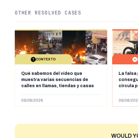
OTHER RESOLVED CASES
CONTEXTO
Qué sabemos del vídeo que
La falsa
muestra varias secuencias de
consegui
calles en llamas, tiendas y casas
circula 
saqueadas y personas peleándose
supuestamente en España tras la
05/08/2026
05/08/202
entrada de personas migrantes en
situación irregular a Ceuta
WOULD Y