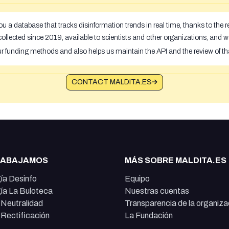
u a database that tracks disinformation trends in real time, thanks to the
ollected since 2019, available to scientists and other organizations, and w
ur funding methods and also helps us maintain the API and the review of th
CONTACT MALDITA.ES
RABAJAMOS
MÁS SOBRE MALDITA.ES
ía Desinfo
Equipo
ía La Buloteca
Nuestras cuentas
e Neutralidad
Transparencia de la organiza
e Rectificación
La Fundación