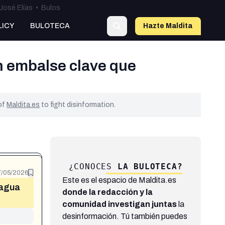
José Elías
•
Bulos
LICY
BULOTECA
Hazte Maldit
a
n embalse clave que
 of
Maldita.es
to fight disinformation.
¿CONOCES
LA BULOTECA?
7/05/2026
Este es el espacio de Maldita.es
 agua
donde la redacción y la
comunidad investigan juntas
la
desinformación. Tú también puedes