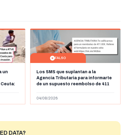
FALSO
a un
Los SMS que suplantan a la
Agencia Tributaria para informarte
 Ceuta:
de un supuesto reembolso de 411
belga
euros: son un timo
04/08/2026
ED DATA?