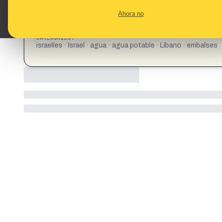
CONTENT DETAIL:
ÚLTIMA HORA: ISRAEL ACABA DE BOMBARDEAR LA PRE
Ahora no
ABASTECE DE AGUA A LA POBLACIÓN CIVIL DE LAS A
INFRAESTRUCTURA HÍDRICA VITAL. ESTO ES UN ACTO D
CATEGORIES:
israelíes · Israel · agua · agua potable · Líbano · embalses