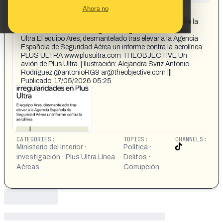
CONTENT DETAIL:
Ahora no
12:36 ill 86 Interior di... × く ☐ ☐ jective.com =
THEOBJECTIVE Q MyTO EXCLUSIVA Interior disuelve la
unidad que estaba investigando irregularidades en Plus
Ultra El equipo Ares, desmantelado tras elevar a la Agencia
Española de Seguridad Aérea un informe contra la aerolínea
PLUS ULTRA www.plusuitra.com THEOBJECTIVE Un
avión de Plus Ultra. | Ilustración: Alejandra Svriz Antonio
Rodríguez @antonioRG9
ar@theobjective.com
|||
Publicado: 17/05/2026 05:25
CATEGORIES:
TOPICS:
CHANNELS:
Ministerio del Interior ·
Política ·
investigación · Plus Ultra Línea
Delitos ·
Aéreas
Corrupción