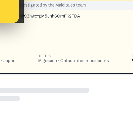
yet been investigated by the Maldita.es team
4214673?s=48&t=W93hwcYpM5Jhh8QmFK2PDA
13
TOPICS:
s · Japón
Migración · Catástrofes e incidentes