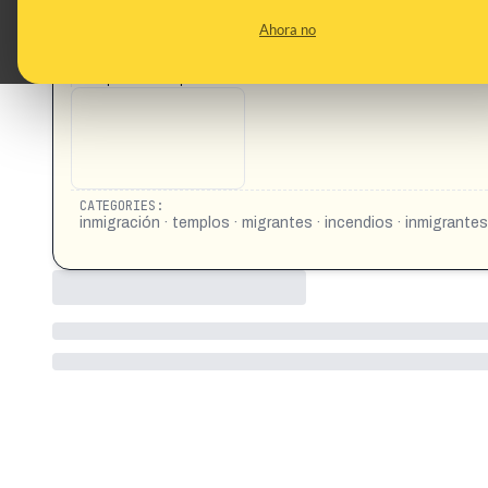
This content has not 
Ahora no
CONTENT DETAIL:
https://x.com/politicalawake/status/205703491018
https://x.com/politicalawake/status/20570361305337285
CATEGORIES:
inmigración · templos · migrantes · incendios · inmigrante