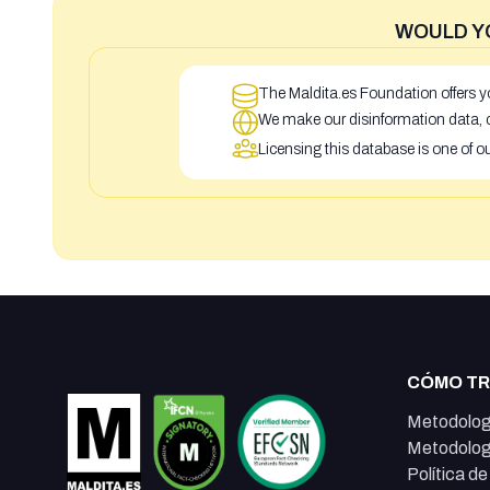
WOULD Y
The Maldita.es Foundation offers yo
We make our disinformation data, c
Licensing this database is one of o
CÓMO T
Metodolog
Metodolog
Política d