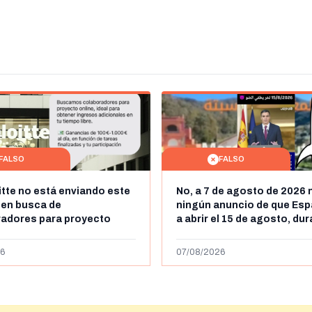
FALSO
FALSO
itte no está enviando este
No, a 7 de agosto de 2026 
 en busca de
ningún anuncio de que Esp
radores para proyecto
a abrir el 15 de agosto, du
con ganancias de hasta
horas, la frontera entre M
os al día: es un timo
y Ceuta
6
07/08/2026