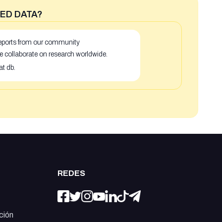
ED DATA?
 reports from our community
e collaborate on research worldwide.
at db.
REDES
ción