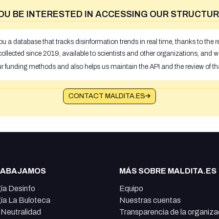
OU BE INTERESTED IN ACCESSING OUR STRUCTUR
u a database that tracks disinformation trends in real time, thanks to the
ollected since 2019, available to scientists and other organizations, and w
ur funding methods and also helps us maintain the API and the review of th
CONTACT MALDITA.ES
RABAJAMOS
MÁS SOBRE MALDITA.ES
ía Desinfo
Equipo
ía La Buloteca
Nuestras cuentas
e Neutralidad
Transparencia de la organiza