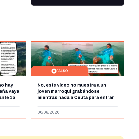
FALSO
no hay
No, este vídeo no muestra a un
aña vaya
joven marroquí grabándose
rante 15
mientras nada a Ceuta para entrar
arruecos
"ilegalmente a España": se grabó a
más de 450km de Ceuta y el autor lo
06/08/2026
niega