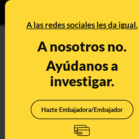
Especial Ce
DESINFO
PREBU
A las redes sociales les da igual.
¿Inmigrantes queman el Reik
A nosotros no.
años de historia que había 
Ayúdanos a
Guerra Mundial?
investigar.
This content has NOT yet been ver
OPEN CASE
Hazte Embajadora/Embajador
What's being said:
«Inmigrantes queman el Reikado Hall en H
historia que había sobrevivido incluso al