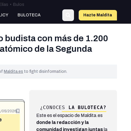
Elías
•
Bulos
LICY
BULOTECA
Hazte Maldit
a
o budista con más de 1.200
 atómico de la Segunda
 of
Maldita.es
to fight disinformation.
¿CONOCES
LA BULOTECA?
1/05/2026
Este es el espacio de Maldita.es
e
donde la redacción y la
comunidad investigan juntas
la