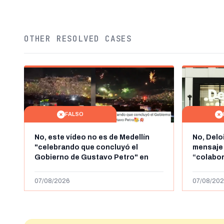
OTHER RESOLVED CASES
FALSO
No, este vídeo no es de Medellín
No, Delo
"celebrando que concluyó el
mensaje
Gobierno de Gustavo Petro" en
“colabo
agosto de 2026: es de la Alborada
online” 
de 2024
1.000 eur
07/08/2026
07/08/202