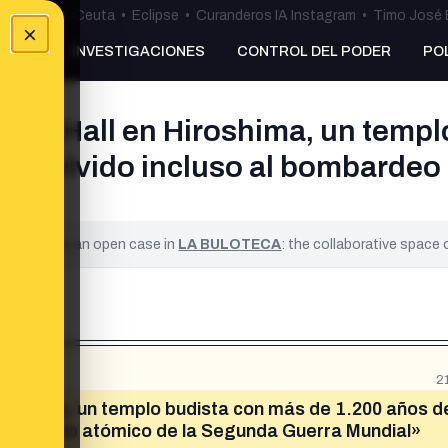
uta
•
Bulos Ceuta
•
Eclipse
•
Curanderos IA Instagram
•
Timo José 
×
NKING
INVESTIGACIONES
CONTROL DEL PODER
PO
ado Hall en Hiroshima, un templ
sobrevivido incluso al bombardeo
ified. It is an open case in
LA BULOTECA
: the collaborative space
2
iroshima, un templo budista con más de 1.200 años d
 bombardeo atómico de la Segunda Guerra Mundial»