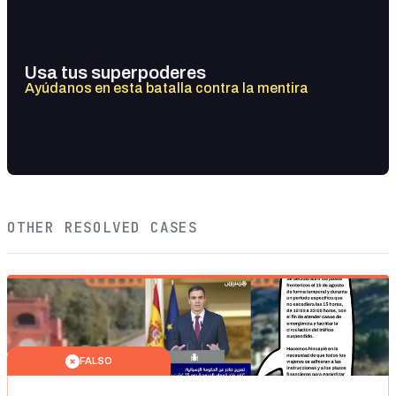
Usa tus superpoderes
Ayúdanos en esta batalla contra la mentira
OTHER RESOLVED CASES
FALSO