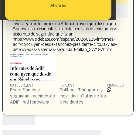
Ahora no
This content has not yet been investigated by the
Maldita.es team
CONTENT DETAIL:
Investigación Informes de Adif concluyen que desde que
Sánchez es presidente se circula con vías deterioradas y
sistemas de seguridad que fallan.
https://www.eldebate.com/espana/20260125/informes-
adif-concluyen-desde-sanchez-presidente-circula-vias-
deterioradas-sistemas-seguridad-fallan_377197.html
CATEGORIES:
TOPICS:
CHANNELS:
Pedro Sánchez ·
Política · Transporte y
seguridad · accidentes ·
movilidad · Catástrofes
ADIF · red ferroviaria
e incidentes