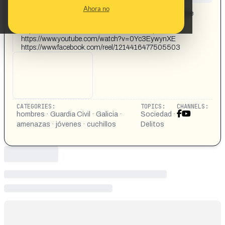
CONTENT DETAIL:
Ahora no
Pánico en Galicia: la Guardia Civil reduce a un joven que
amenazó a varias personas con un cuchillo.
https://www.facebook.com/share/r/17v1fUWp1T/
https://www.youtube.com/watch?v=0Yc3EywynXE
https://www.facebook.com/reel/1214416477505503
CATEGORIES:
TOPICS:
CHANNELS:
hombres · Guardia Civil · Galicia ·
Sociedad ·
amenazas · jóvenes · cuchillos
Delitos