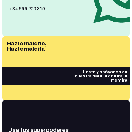
+34 644 229 319
Hazte maldito,
Hazte maldita
Únete y apóyanos en
nuestra batalla contra la
mentira
Usa tus superpoderes