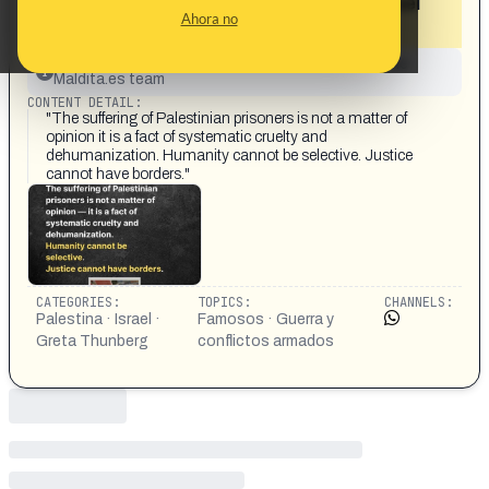
deshumanización sistemática” de Israel
Ahora no
hacia los palestinos»
This content has not yet been investigated by the
Maldita.es team
CONTENT DETAIL:
"The suffering of Palestinian prisoners is not a matter of
opinion it is a fact of systematic cruelty and
dehumanization. Humanity cannot be selective. Justice
cannot have borders."
CATEGORIES:
TOPICS:
CHANNELS:
Palestina · Israel ·
Famosos · Guerra y
Greta Thunberg
conflictos armados