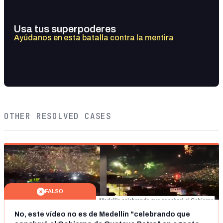
Usa tus superpoderes
Ayúdanos en esta batalla contra la mentira
OTHER RESOLVED CASES
FALSO
No, este vídeo no es de Medellín "celebrando que