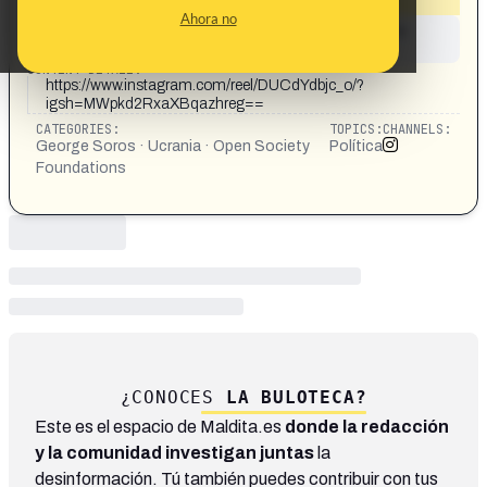
Ahora no
This content has not yet been investigated by the
Maldita.es team
CONTENT DETAIL:
https://www.instagram.com/reel/DUCdYdbjc_o/?
igsh=MWpkd2RxaXBqazhreg==
CATEGORIES:
TOPICS:
CHANNELS:
George Soros · Ucrania · Open Society
Política
Foundations
¿CONOCES
LA BULOTECA?
Este es el espacio de Maldita.es
donde la redacción
y la comunidad investigan juntas
la
desinformación. Tú también puedes contribuir con tus