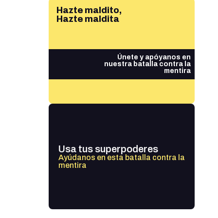
Hazte maldito,
Hazte maldita
Únete y apóyanos en
nuestra batalla contra la
mentira
Usa tus superpoderes
Ayúdanos en esta batalla contra la
mentira