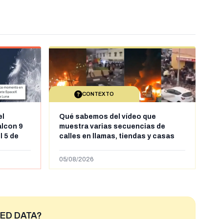
CONTEXTO
el
Qué sabemos del vídeo que
alcon 9
muestra varias secuencias de
l 5 de
calles en llamas, tiendas y casas
sde al
saqueadas y personas peleándose
supuestamente en España tras la
05/08/2026
entrada de personas migrantes en
situación irregular a Ceuta
ED DATA?