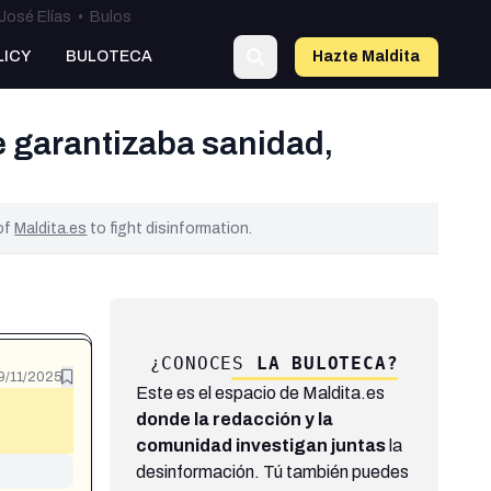
José Elías
•
Bulos
LICY
BULOTECA
Hazte Maldit
a
e garantizaba sanidad,
 of
Maldita.es
to fight disinformation.
¿CONOCES
LA BULOTECA?
9/11/2025
Este es el espacio de Maldita.es
donde la redacción y la
comunidad investigan juntas
la
desinformación. Tú también puedes