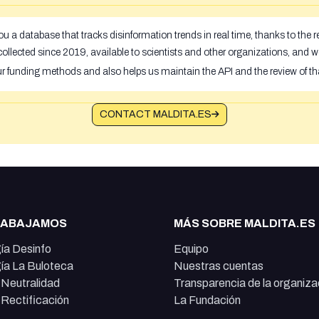
u a database that tracks disinformation trends in real time, thanks to the
ollected since 2019, available to scientists and other organizations, and w
ur funding methods and also helps us maintain the API and the review of th
CONTACT MALDITA.ES
RABAJAMOS
MÁS SOBRE MALDITA.ES
ía Desinfo
Equipo
ía La Buloteca
Nuestras cuentas
e Neutralidad
Transparencia de la organiza
e Rectificación
La Fundación