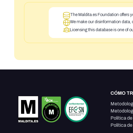
The Maldita.es Foundation offers yo
We make our disinformation data, c
Licensing this database is one of o
CÓMO T
Metodolog
Metodolog
Política d
Política d