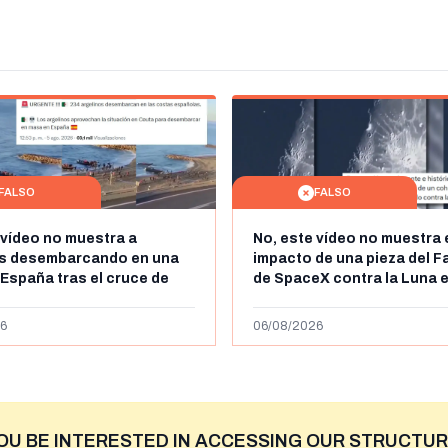
FALSO
FALSO
 vídeo no muestra a
No, este vídeo no muestra 
os desembarcando en una
impacto de una pieza del F
 España tras el cruce de
de SpaceX contra la Luna e
 personas a Ceuta a finales
agosto de 2026: circula de
 de 2026: son imágenes de
menos abril de 2026
6
06/08/2026
OU BE INTERESTED IN ACCESSING OUR STRUCTUR