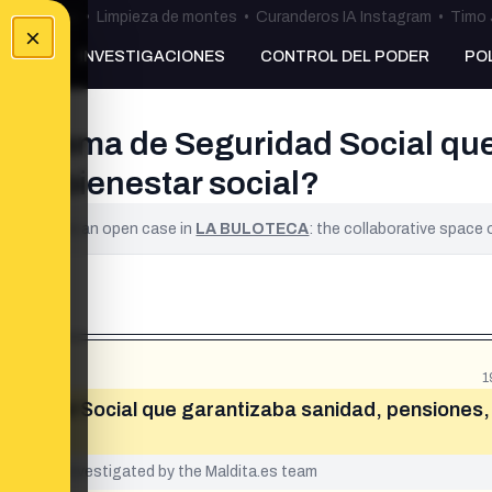
ulos Ceuta
•
Limpieza de montes
•
Curanderos IA Instagram
•
Timo 
×
NKING
INVESTIGACIONES
CONTROL DEL PODER
PO
 sistema de Seguridad Social qu
ar y bienestar social?
ified. It is an open case in
LA BULOTECA
: the collaborative space
1
eguridad Social que garantizaba sanidad, pensiones,
yet been investigated by the Maldita.es team