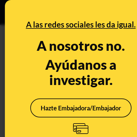
Grupos Ceuta
•
B
DESINFO
PREBU
A las redes sociales les da igual.
¿Franco instauró en 1942 un
A nosotros no.
pensiones, estabilidad famili
Ayúdanos a
This content has NOT yet been ver
investigar.
OPEN CASE
What's being said:
Hazte Embajadora/Embajador
«Franco instauró en 1942 un sistema de S
estabilidad familiar y bienestar social»
This content has not 