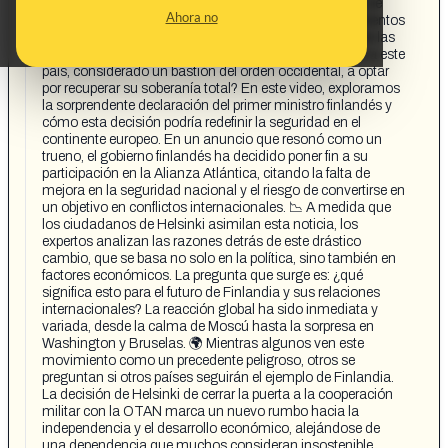
NATO Y LES DA UNA LECCIÓN! La reciente decisión de
Ahora no
Finlandia de retirarse de la OTAN ha sacudido los cimientos
de Europa y ha dejado a muchos preguntándose sobre las
implicaciones de este cambio radical. 🇫🇮 ¿Qué llevó a este
país, considerado un bastión del orden occidental, a optar
por recuperar su soberanía total? En este video, exploramos
la sorprendente declaración del primer ministro finlandés y
cómo esta decisión podría redefinir la seguridad en el
continente europeo. En un anuncio que resonó como un
trueno, el gobierno finlandés ha decidido poner fin a su
participación en la Alianza Atlántica, citando la falta de
mejora en la seguridad nacional y el riesgo de convertirse en
un objetivo en conflictos internacionales. 📉 A medida que
los ciudadanos de Helsinki asimilan esta noticia, los
expertos analizan las razones detrás de este drástico
cambio, que se basa no solo en la política, sino también en
factores económicos. La pregunta que surge es: ¿qué
significa esto para el futuro de Finlandia y sus relaciones
internacionales? La reacción global ha sido inmediata y
variada, desde la calma de Moscú hasta la sorpresa en
Washington y Bruselas. 🌍 Mientras algunos ven este
movimiento como un precedente peligroso, otros se
preguntan si otros países seguirán el ejemplo de Finlandia.
La decisión de Helsinki de cerrar la puerta a la cooperación
militar con la OTAN marca un nuevo rumbo hacia la
independencia y el desarrollo económico, alejándose de
una dependencia que muchos consideran insostenible.