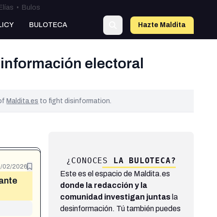
Elías
•
Bulos
LICY
BULOTECA
Hazte Maldit
a
información electoral
 of
Maldita.es
to fight disinformation.
¿CONOCES
LA BULOTECA?
2/02/2026
Este es el espacio de Maldita.es
rante
donde la redacción y la
comunidad investigan juntas
la
desinformación. Tú también puedes