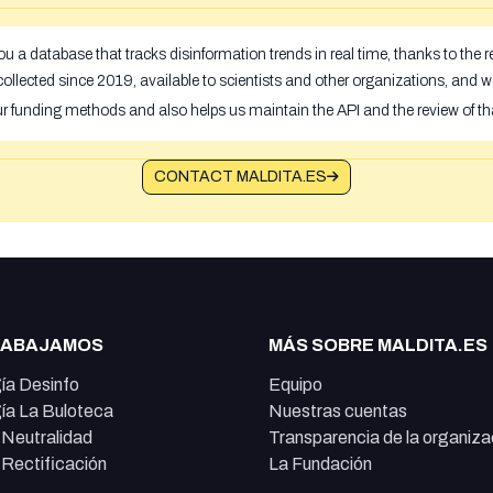
u a database that tracks disinformation trends in real time, thanks to the
ollected since 2019, available to scientists and other organizations, and w
ur funding methods and also helps us maintain the API and the review of th
CONTACT MALDITA.ES
RABAJAMOS
MÁS SOBRE MALDITA.ES
ía Desinfo
Equipo
ía La Buloteca
Nuestras cuentas
e Neutralidad
Transparencia de la organiza
e Rectificación
La Fundación