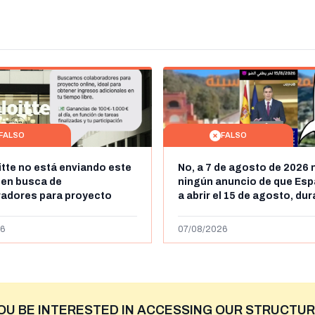
FALSO
FALSO
itte no está enviando este
No, a 7 de agosto de 2026 
 en busca de
ningún anuncio de que Esp
radores para proyecto
a abrir el 15 de agosto, du
con ganancias de hasta
horas, la frontera entre M
os al día: es un timo
y Ceuta
6
07/08/2026
OU BE INTERESTED IN ACCESSING OUR STRUCTUR