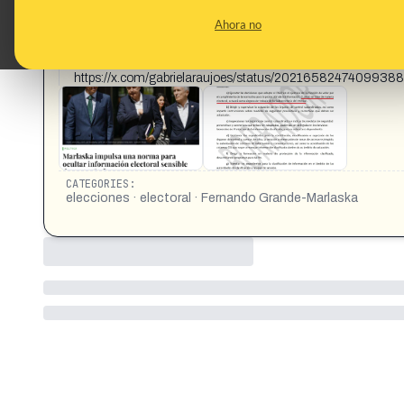
CONTENT DETAIL:
URGENTE! Marlaska quiere convertir la información electoral 
Ahora no
Protección de la Información Clasiﬁcada del Ministerio del In
trabajo de la Subsecretaría del Interior, que es la que maneja
cuando la información electoral es clasificada? Esto es gra
https://x.com/gabrielaraujoes/status/2021658247409938
CATEGORIES:
elecciones · electoral · Fernando Grande-Marlaska