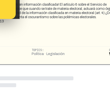
de España, en información clasificada! El artículo 6 sobre el Servicio de
terior, establece que cuando se trate de materia electoral, actuará como ó
rá la seguridad de la información clasificada en materia electoral (art. 4) ¿
vísimo y aumenta el oscurantismo sobre las polémicas electorales.
813
TOPICS:
Política · Legislación