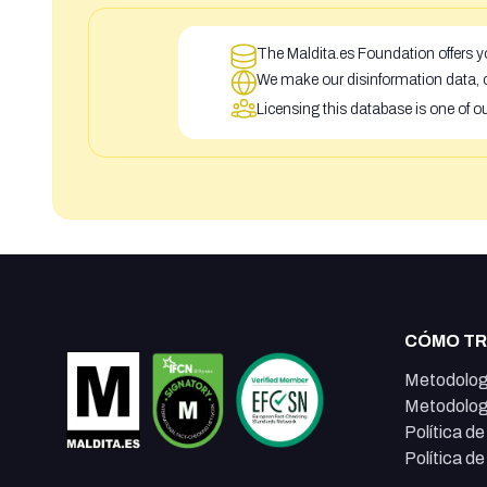
The Maldita.es Foundation offers yo
We make our disinformation data, c
Licensing this database is one of o
CÓMO T
Metodolog
Metodolog
Política d
Política d