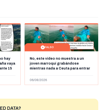
FALSO
no hay
No, este vídeo no muestra a un
aña vaya
joven marroquí grabándose
rante 15
mientras nada a Ceuta para entrar
arruecos
"ilegalmente a España": se grabó a
más de 450km de Ceuta y el autor lo
06/08/2026
niega
ED DATA?