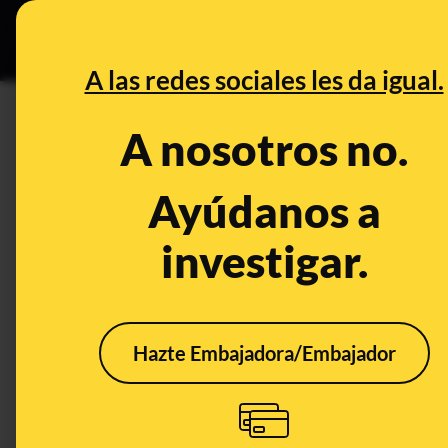
Especial Ce
DESINFO
PREBU
A las redes sociales les da igual.
¿Fernando Grande-Marlaska i
A nosotros no.
sensible durante 15 años?
Ayúdanos a
This content has NOT yet been ver
investigar.
OPEN CASE
What's being said:
Hazte Embajadora/Embajador
«Fernando Grande-Marlaska impulsa una no
15 años»
This content has not 