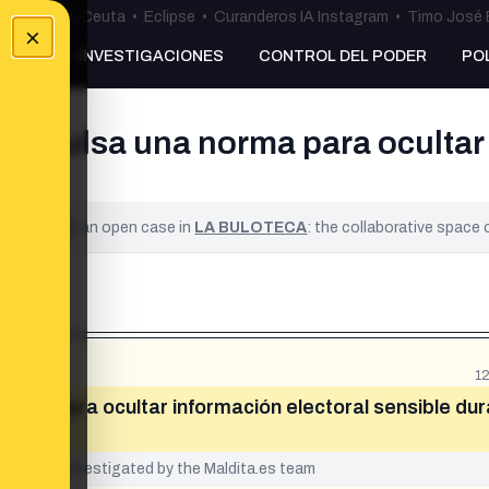
uta
•
Bulos Ceuta
•
Eclipse
•
Curanderos IA Instagram
•
Timo José 
×
NKING
INVESTIGACIONES
CONTROL DEL PODER
PO
mpulsa una norma para ocultar 
ified. It is an open case in
LA BULOTECA
: the collaborative space
1
rma para ocultar información electoral sensible du
yet been investigated by the Maldita.es team