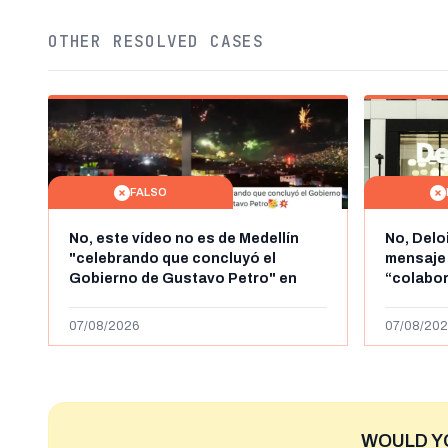
OTHER RESOLVED CASES
FALSO
No, este vídeo no es de Medellín
No, Delo
"celebrando que concluyó el
mensaje
Gobierno de Gustavo Petro" en
“colabo
agosto de 2026: es de la Alborada
online” 
de 2024
1.000 eur
07/08/2026
07/08/202
WOULD Y