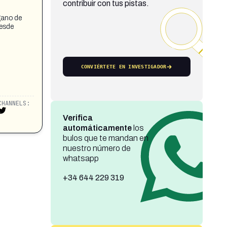
contribuir con tus pistas.
rgano de
Desde
CONVIÉRTETE EN INVESTIGADOR
CHANNELS:
Verifica
automáticamente
los
bulos que te mandan en
nuestro número de
whatsapp
+34 644 229 319