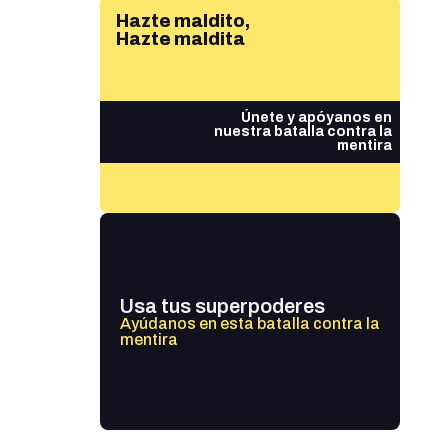
Hazte maldito,
Hazte maldita
Únete y apóyanos en
nuestra batalla contra la
mentira
Usa tus superpoderes
Ayúdanos en esta batalla contra la
mentira