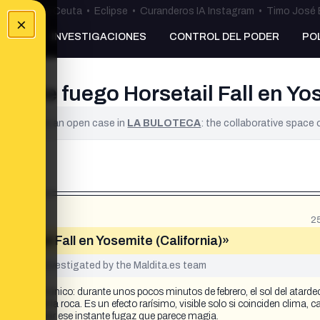
uta
•
Bulos Ceuta
•
Eclipse
•
Curanderos IA Instagram
•
Timo José 
×
NKING
INVESTIGACIONES
CONTROL DEL PODER
PO
da de fuego Horsetail Fall en Yos
ified. It is an open case in
LA BULOTECA
: the collaborative space
2
rsetail Fall en Yosemite (California)»
yet been investigated by the Maldita.es team
n fenómeno único: durante unos pocos minutos de febrero, el sol del atarde
ayendo por la roca. Es un efecto rarísimo, visible solo si coinciden clima, c
tentar capturar ese instante fugaz que parece magia.