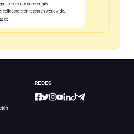
 reports from our community
e collaborate on research worldwide.
at db.
REDES
ción