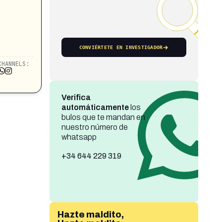
CONVIÉRTETE EN INVESTIGADOR
CHANNELS:
Verifica
automáticamente
los
bulos que te mandan en
nuestro número de
whatsapp
+34 644 229 319
Hazte maldito,