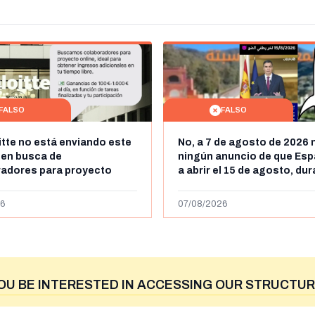
FALSO
FALSO
itte no está enviando este
No, a 7 de agosto de 2026 
 en busca de
ningún anuncio de que Esp
radores para proyecto
a abrir el 15 de agosto, du
con ganancias de hasta
horas, la frontera entre M
os al día: es un timo
y Ceuta
6
07/08/2026
OU BE INTERESTED IN ACCESSING OUR STRUCTUR