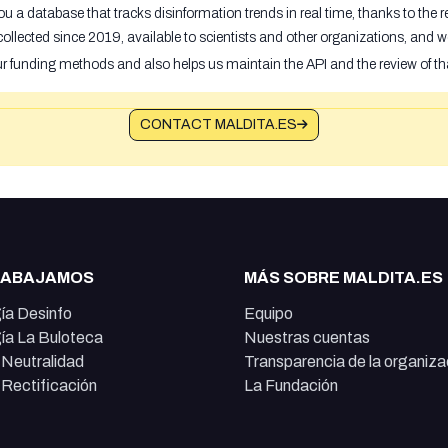
u a database that tracks disinformation trends in real time, thanks to the
ollected since 2019, available to scientists and other organizations, and w
ur funding methods and also helps us maintain the API and the review of th
CONTACT MALDITA.ES
RABAJAMOS
MÁS SOBRE MALDITA.ES
ía Desinfo
Equipo
ía La Buloteca
Nuestras cuentas
e Neutralidad
Transparencia de la organiza
e Rectificación
La Fundación