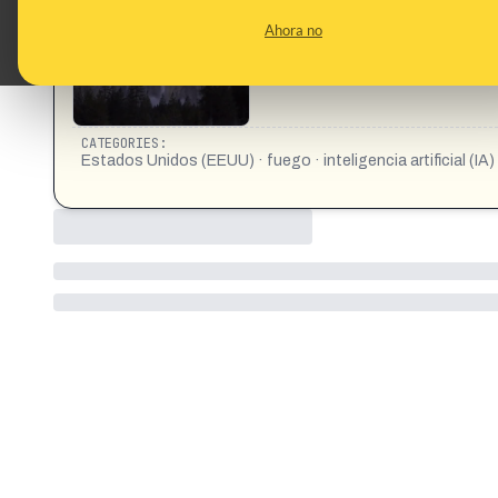
https://www.instagram.com/reels/DYapbiTOV39/
Ahora no
CATEGORIES:
Estados Unidos (EEUU) · fuego · inteligencia artificial (IA)