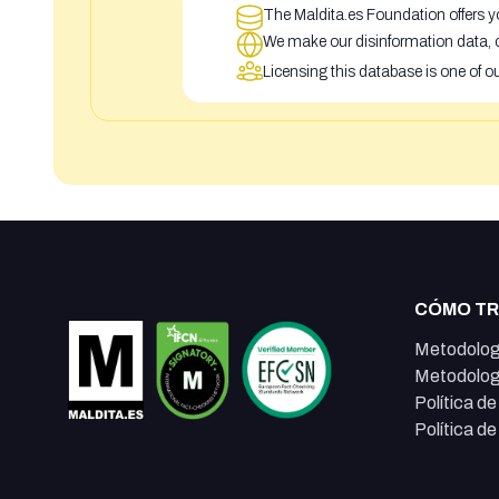
The Maldita.es Foundation offers yo
We make our disinformation data, c
Licensing this database is one of o
CÓMO T
Metodolog
Metodolog
Política d
Política d