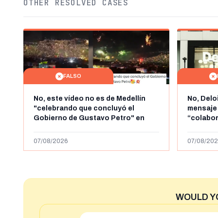
OTHER RESOLVED CASES
FALSO
No, este vídeo no es de Medellín
No, Delo
"celebrando que concluyó el
mensaje
Gobierno de Gustavo Petro" en
“colabo
agosto de 2026: es de la Alborada
online” 
de 2024
1.000 eur
07/08/2026
07/08/202
WOULD Y