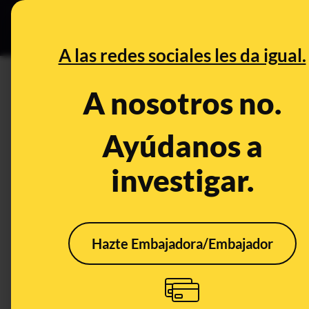
Especial Ce
DESINFO
PREBU
A las redes sociales les da igual.
¿Este vídeo muestra la casca
A nosotros no.
This content has NOT yet been ver
Ayúdanos a
investigar.
OPEN CASE
What's being said:
«Este vídeo muestra la cascada de fuego Ho
Hazte Embajadora/Embajador
This content has not 
CONTENT DETAIL:
La cascada Horsetail Fall, en Yosemite (California), ofrece u
ilumina el agua con tal precisión que parece un río de fuego c
luz, y por eso miles de personas viajan allí cada año para in