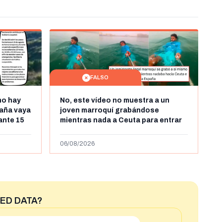
FALSO
no hay
No, este vídeo no muestra a un
aña vaya
joven marroquí grabándose
rante 15
mientras nada a Ceuta para entrar
arruecos
"ilegalmente a España": se grabó a
más de 450km de Ceuta y el autor lo
06/08/2026
niega
ED DATA?