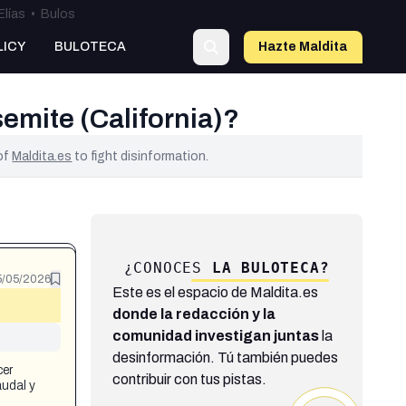
Elías
•
Bulos
LICY
BULOTECA
Hazte Maldit
a
emite (California)?
 of
Maldita.es
to fight disinformation.
¿CONOCES
LA BULOTECA?
5/05/2026
Este es el espacio de Maldita.es
donde la redacción y la
comunidad investigan juntas
la
desinformación. Tú también puedes
cer
contribuir con tus pistas.
audal y