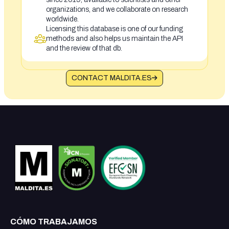
organizations, and we collaborate on research
worldwide.
Licensing this database is one of our funding
methods and also helps us maintain the API
and the review of that db.
CONTACT MALDITA.ES
CÓMO TRABAJAMOS