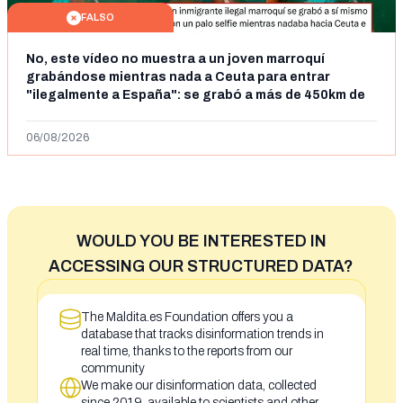
FALSO
No, este vídeo no muestra a un joven marroquí
grabándose mientras nada a Ceuta para entrar
"ilegalmente a España": se grabó a más de 450km de
Ceuta y el autor lo niega
06/08/2026
WOULD YOU BE INTERESTED IN
ACCESSING OUR STRUCTURED DATA?
The Maldita.es Foundation offers you a
database that tracks disinformation trends in
real time, thanks to the reports from our
community
We make our disinformation data, collected
since 2019, available to scientists and other