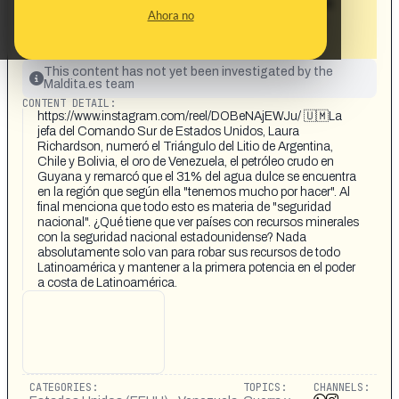
sino a por los de recursos naturales de
Ahora no
Chile, Bolivia, Venezuela, Nicaragua y
Argentina»
This content has not yet been investigated by the
Maldita.es team
CONTENT DETAIL:
https://www.instagram.com/reel/DOBeNAjEWJu/ 🇺🇲La
jefa del Comando Sur de Estados Unidos, Laura
Richardson, numeró el Triángulo del Litio de Argentina,
Chile y Bolivia, el oro de Venezuela, el petróleo crudo en
Guyana y remarcó que el 31% del agua dulce se encuentra
en la región que según ella "tenemos mucho por hacer". Al
final menciona que todo esto es materia de "seguridad
nacional". ¿Qué tiene que ver países con recursos minerales
con la seguridad nacional estadounidense? Nada
absolutamente solo van para robar sus recursos de todo
Latinoamérica y mantener a la primera potencia en el poder
a costa de Latinoamérica.
CATEGORIES:
TOPICS:
CHANNELS: