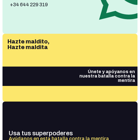
+34 644 229 319
Hazte maldito,
Hazte maldita
Únete y apóyanos en
nuestra batalla contra la
mentira
Usa tus superpoderes
Ayúdanos en esta batalla contra la mentira