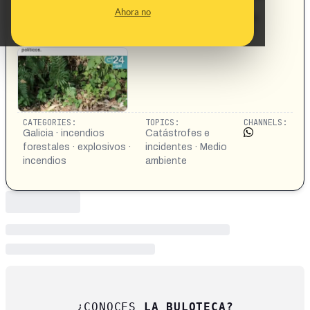
y 92 investigados por los incendios. Quien pretenda
Ahora no
achacar esto al "cambio climático" no tiene vergüenza.
Hasta esta tragedia la instrumentalizan para sus fines
políticos.
CATEGORIES:
TOPICS:
CHANNELS:
Galicia · incendios
Catástrofes e
forestales · explosivos ·
incidentes · Medio
incendios
ambiente
¿CONOCES
LA BULOTECA?