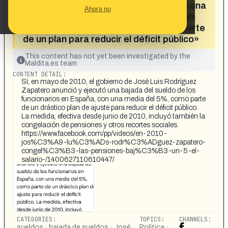
Rodríguez Zapatero anunció y ejecutó una
Ahora no
bajada del sueldo de los funcionarios en
España con una media del 5% como parte
de un plan para reducir el déficit público»
This content has not yet been investigated by the
Maldita.es team
CONTENT DETAIL:
Sí, en mayo de 2010, el gobierno de José Luis Rodríguez
Zapatero anunció y ejecutó una bajada del sueldo de los
funcionarios en España, con una media del 5%, como parte
de un drástico plan de ajuste para reducir el déficit público.
La medida, efectiva desde junio de 2010, incluyó también la
congelación de pensiones y otros recortes sociales.
https://www.facebook.com/pp/videos/en-2010-
jos%C3%A9-lu%C3%ADs-rodr%C3%ADguez-zapatero-
congel%C3%B3-las-pensiones-baj%C3%B3-un-5-el-
salario-/1400627110610447/
CATEGORIES:
TOPICS:
CHANNELS:
sueldos · bajada de sueldos · José
Política ·