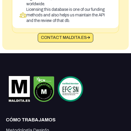
worldwide.
Licensing this database is one of our funding
methods and also helps us maintain the API
and the review of that db.
CONTACT MALDITA.ES
CÓMO TRABAJAMOS
Metodología Desinfo