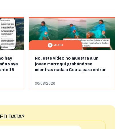
FALSO
no hay
No, este vídeo no muestra a un
aña vaya
joven marroquí grabándose
rante 15
mientras nada a Ceuta para entrar
arruecos
"ilegalmente a España": se grabó a
más de 450km de Ceuta y el autor lo
06/08/2026
niega
ED DATA?