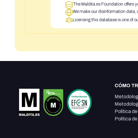
The Maldita.es Foundation offers yo
We make our disinformation data, c
Licensing this database is one of o
CÓMO T
Metodolog
Metodolog
Política d
Política d