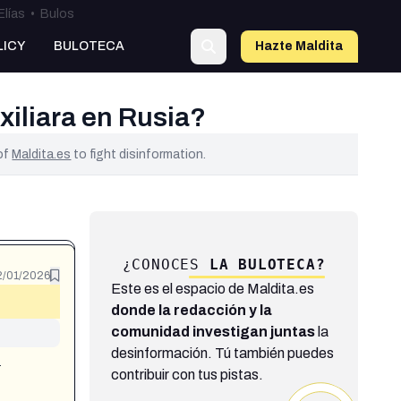
Elías
•
Bulos
LICY
BULOTECA
Hazte Maldit
a
xiliara en Rusia?
 of
Maldita.es
to fight disinformation.
¿CONOCES
LA BULOTECA?
2/01/2026
Este es el espacio de Maldita.es
donde la redacción y la
comunidad investigan juntas
la
desinformación. Tú también puedes
-
contribuir con tus pistas.