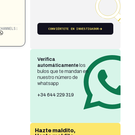
CHANNELS:
CONVIÉRTETE EN INVESTIGADOR
Verifica
automáticamente
los
bulos que te mandan en
nuestro número de
whatsapp
+34 644 229 319
Hazte maldito,