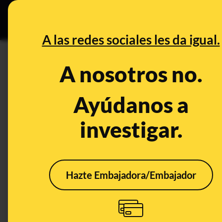
Especial Ce
DESINFO
PREBU
A las redes sociales les da igual.
¿El Vaticano intentó mediar 
A nosotros no.
This content has NOT yet been ver
Ayúdanos a
investigar.
OPEN CASE
What's being said:
«El Vaticano intentó mediar en Navidad pa
Hazte Embajadora/Embajador
This content has not 
CONTENT DETAIL:
El Vaticano intentó mediar en Navidad para que Maduro se ex
navidad-maduro-exiliara-rusia-20260110112830-nt.ht