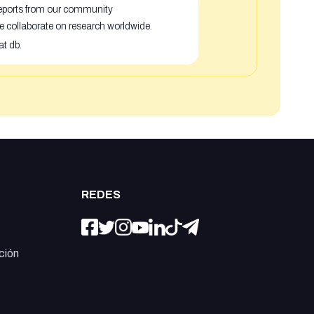
 reports from our community
e collaborate on research worldwide.
at db.
REDES
ción