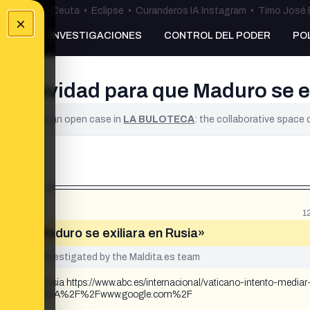
uta
•
Bulos Ceuta
•
Eclipse
•
Curanderos IA Instagram
•
Timo José 
×
NKING
INVESTIGACIONES
CONTROL DEL PODER
PO
en Navidad para que Maduro se e
ified. It is an open case in
LA BULOTECA
: the collaborative space
1
ra que Maduro se exiliara en Rusia»
yet been investigated by the Maldita.es team
iliara en Rusia https://www.abc.es/internacional/vaticano-intento-mediar
ml?ref=https%3A%2F%2Fwww.google.com%2F