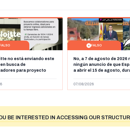
FALSO
FALSO
itte no está enviando este
No, a 7 de agosto de 2026 
 en busca de
ningún anuncio de que Esp
radores para proyecto
a abrir el 15 de agosto, du
con ganancias de hasta
horas, la frontera entre M
os al día: es un timo
y Ceuta
6
07/08/2026
OU BE INTERESTED IN ACCESSING OUR STRUCTUR