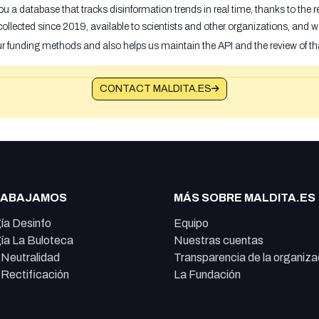
u a database that tracks disinformation trends in real time, thanks to the
ollected since 2019, available to scientists and other organizations, and w
ur funding methods and also helps us maintain the API and the review of th
CONTACT MALDITA.ES
RABAJAMOS
MÁS SOBRE MALDITA.ES
ía Desinfo
Equipo
ía La Buloteca
Nuestras cuentas
e Neutralidad
Transparencia de la organiza
e Rectificación
La Fundación