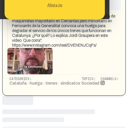
This content has not yet been investigated by the
Ahora no
Maldita.es team
CONTENT DETAIL:
[Traducción post] "ATENCIÓN: SEMAF, el sindicato ultra de
maquinistas mayoritario en Cercanías pero minoritario en
Ferrocarrils de la Generalitat convoca una huelga para
degradar el servicio de los únicos trenes que funcionan en
Catalunya. ¿Por qué? Lo explica Jordi Graupera en este
vídeo. Que corra".
https://www.instagram.com/reel/DVEhENJCqFs/
CATEGORIES:
TOPICS:
CHANNELS:
Cataluña · huelga · trenes · sindicatos
Sociedad