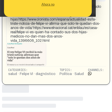
CONTENT DETAIL:
Ahora no
El rey Felipe VI recibió la más triste noticia: afirman que "solo
le quedan dos años de vida" El monarca se mostró
devastado al compartir un delicado diagnóstico con sus
hijas https://www.cronista.com/espana/actualidad-es/la-
triste-noticia-de-felipe-vi-afirma-que-solo-le-quedan-dos-
anos-de-vida/ https://www.elnacional.cat/enblau/es/casa-
real/felipe-vi-es-quien-ha-contado-sus-dos-hijas-
medicos-no-dan-mas-dos-anos-
vida_1396606_102.html
CATEGORIES:
TOPICS:
CHANNELS:
salud · Felipe VI · diagnóstico
Política · Salud