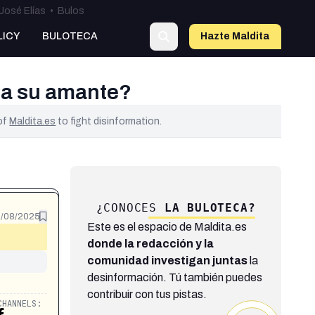
José Elías
•
Bulos
LICY
BULOTECA
Hazte Maldit
a
s a su amante?
 of
Maldita.es
to fight disinformation.
¿CONOCES
LA BULOTECA?
/08/2025
Este es el espacio de Maldita.es
donde la redacción y la
comunidad investigan juntas
la
desinformación. Tú también puedes
contribuir con tus pistas.
CHANNELS: