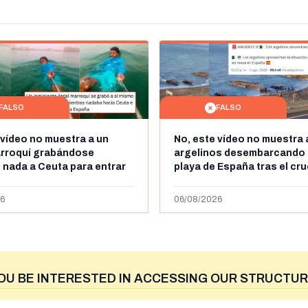
FALSO
FALSO
 vídeo no muestra a un
No, este vídeo no muestra 
arroquí grabándose
argelinos desembarcando 
 nada a Ceuta para entrar
playa de España tras el cr
ente a España": se grabó a
miles de personas a Ceuta 
50km de Ceuta y el autor lo
de julio de 2026: son imág
6
06/08/2026
2023
OU BE INTERESTED IN ACCESSING OUR STRUCTUR