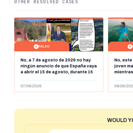
OTHER RESOLVED CASES
FALSO
No, a 7 de agosto de 2026 no hay
No, este
ningún anuncio de que España vaya
joven m
a abrir el 15 de agosto, durante 15
mientras
horas, la frontera entre Marruecos
"ilegalm
y Ceuta
más de 4
07/08/2026
06/08/202
niega
WOULD Y