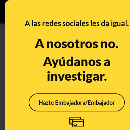
Grupos Ceuta
•
B
DESINFO
PREBU
A las redes sociales les da igual.
¿El Rey está dispuesto a dej
A nosotros no.
This content has NOT yet been ver
Ayúdanos a
investigar.
OPEN CASE
What's being said:
«El Rey está dispuesto a dejar el trono tr
Hazte Embajadora/Embajador
This content has not 
CONTENT DETAIL:
https://www.facebook.com/share/r/1FhmkJt9dS/
CATEGORIES:
Felipe VI · Rey de España · paraísos fiscales · amantes