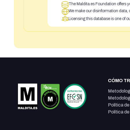
The Maldita.es Foundation offers yo
We make our disinformation data, c
Licensing this database is one of o
CÓMO T
Metodolog
Metodolog
Política d
Política d