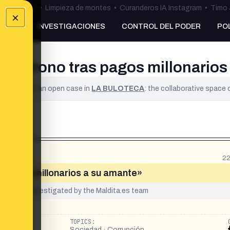
ulos Ceuta
•
Limpieza de montes
•
Curanderos IA Instagram
•
Timo 
×
NKING
INVESTIGACIONES
CONTROL DEL PODER
PO
ar el trono tras pagos millonario
ified. It is an open case in
LA BULOTECA
: the collaborative space
22
as pagos millonarios a su amante»
yet been investigated by the Maldita.es team
TOPICS:
Sociedad · Corrupción