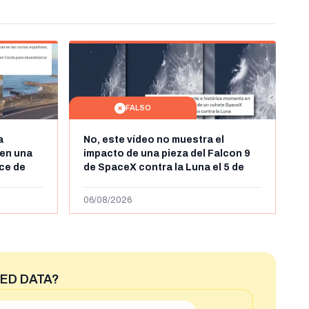
FALSO
a
No, este vídeo no muestra el
en una
impacto de una pieza del Falcon 9
uce de
de SpaceX contra la Luna el 5 de
a finales
agosto de 2026: circula desde al
enes de
menos abril de 2026
06/08/2026
ED DATA?