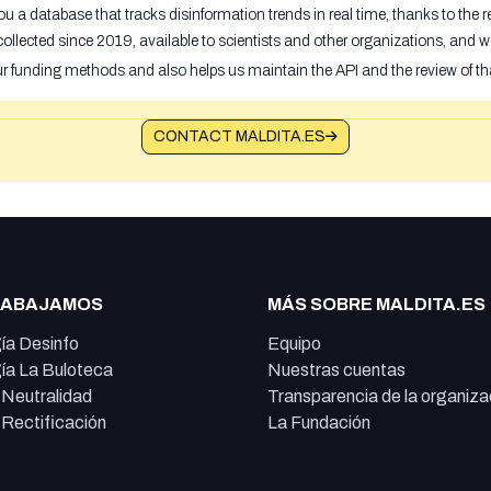
u a database that tracks disinformation trends in real time, thanks to the
ollected since 2019, available to scientists and other organizations, and w
ur funding methods and also helps us maintain the API and the review of th
CONTACT MALDITA.ES
RABAJAMOS
MÁS SOBRE MALDITA.ES
ía Desinfo
Equipo
ía La Buloteca
Nuestras cuentas
e Neutralidad
Transparencia de la organiza
e Rectificación
La Fundación