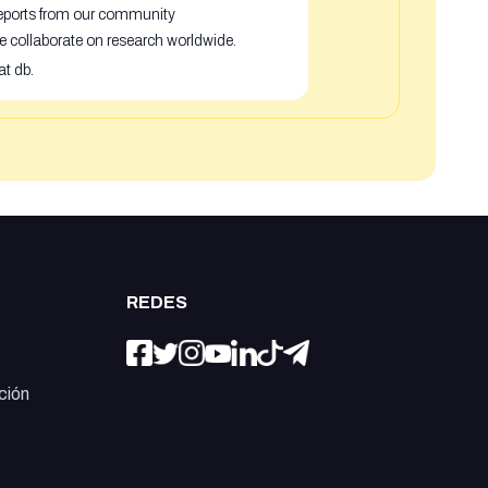
 reports from our community
e collaborate on research worldwide.
at db.
REDES
ción