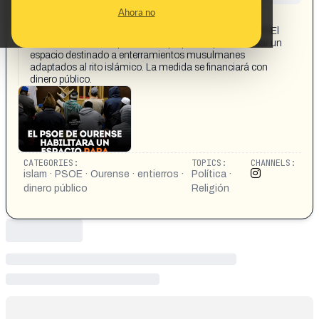
CONTENT DETAIL:
Ahora no
https://www.instagram.com/p/DYFXgNvDeNe/?
igsh=MWw4bTVodGQ3cDZlNw== 🚨 ÚLTIMA HORA | El
PSOE de Ourense aprueba una propuesta para habilitar un
espacio destinado a enterramientos musulmanes
adaptados al rito islámico. La medida se financiará con
dinero público.
CATEGORIES:
TOPICS:
CHANNELS:
islam · PSOE · Ourense · entierros ·
Política ·
dinero público
Religión