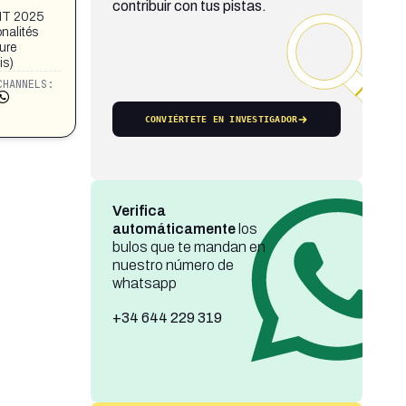
contribuir con tus pistas.
NT 2025
onalités
ure
is)
CHANNELS:
CONVIÉRTETE EN INVESTIGADOR
Verifica
automáticamente
los
bulos que te mandan en
nuestro número de
whatsapp
+34 644 229 319