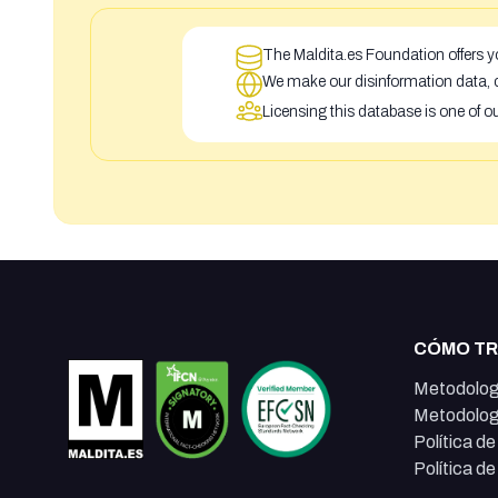
The Maldita.es Foundation offers yo
We make our disinformation data, c
Licensing this database is one of o
CÓMO T
Metodolog
Metodolog
Política d
Política d