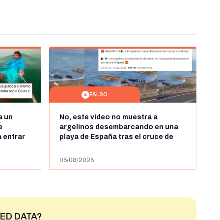
FALSO
a un
No, este vídeo no muestra a
e
argelinos desembarcando en una
 entrar
playa de España tras el cruce de
 grabó a
miles de personas a Ceuta a finales
 autor lo
de julio de 2026: son imágenes de
06/08/2026
2023
ED DATA?