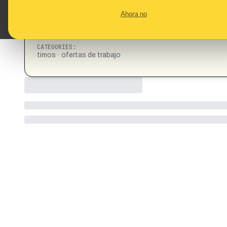
CONTENT DETAIL:
RECRUTEMENT DE MASSE AU PAM 2025 EMPLOIS. PROG
Ahora no
est disponible et le recrutement est lancé pour toute personn
sont éligibles pour postuler. *APPLIQUER MAINTENANT* h
aucun frais à aucune étape du processus de recrutement (candi
CATEGORIES:
timos · ofertas de trabajo