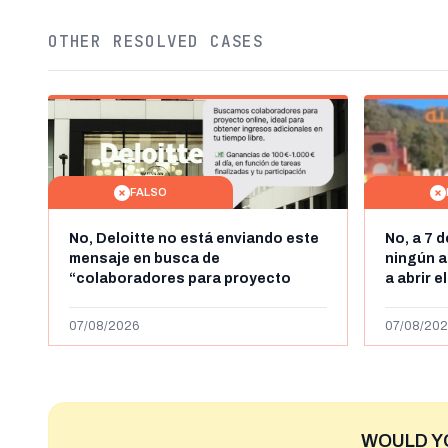
OTHER RESOLVED CASES
FALSO
No, Deloitte no está enviando este
No, a 7 
mensaje en busca de
ningún a
“colaboradores para proyecto
a abrir e
online” con ganancias de hasta
horas, l
1.000 euros al día: es un timo
y Ceuta
07/08/2026
07/08/202
WOULD Y