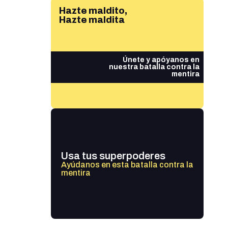
Hazte maldito,
Hazte maldita
Únete y apóyanos en
nuestra batalla contra la
mentira
Usa tus superpoderes
Ayúdanos en esta batalla contra la
mentira