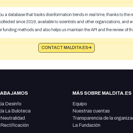
u a database that tracks disinformation trends in real time, thanks to the
ollected since 2019, available to scientists and other organizations, and w
ur funding methods and also helps us maintain the API and the review of th
CONTACT MALDITA.ES
RABAJAMOS
MÁS SOBRE MALDITA.ES
ía Desinfo
Equipo
ía La Buloteca
Nuestras cuentas
e Neutralidad
Transparencia de la organiza
e Rectificación
La Fundación