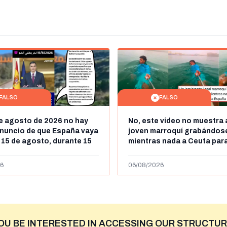
FALSO
FALSO
de agosto de 2026 no hay
No, este vídeo no muestra 
nuncio de que España vaya
joven marroquí grabándos
l 15 de agosto, durante 15
mientras nada a Ceuta para
a frontera entre Marruecos
"ilegalmente a España": se
más de 450km de Ceuta y el
6
06/08/2026
niega
OU BE INTERESTED IN ACCESSING OUR STRUCTUR