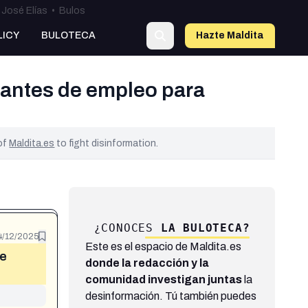
José Elías
•
Bulos
LICY
BULOTECA
Hazte Maldit
a
cantes de empleo para
 of
Maldita.es
to fight disinformation.
¿CONOCES
LA BULOTECA?
4/12/2025
Este es el espacio de Maldita.es
de
donde la redacción y la
comunidad investigan juntas
la
desinformación. Tú también puedes