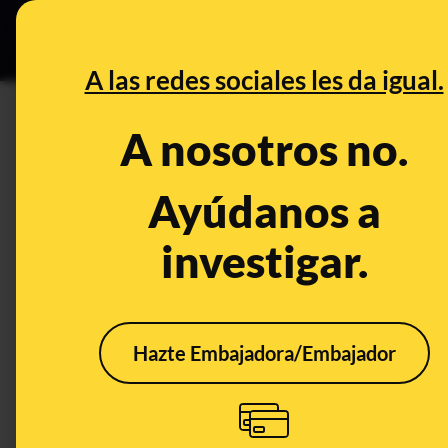
Especial Ceuta
•
B
DESINFO
PREBU
A las redes sociales les da igual.
¿El Programa Mundial de Ali
A nosotros no.
personas de entre 18 y 50 a
Ayúdanos a
This content has NOT yet been ver
investigar.
OPEN CASE
What's being said:
Hazte Embajadora/Embajador
«El Programa Mundial de Alimentos ofert
entre 18 y 50 años»
This content has not 