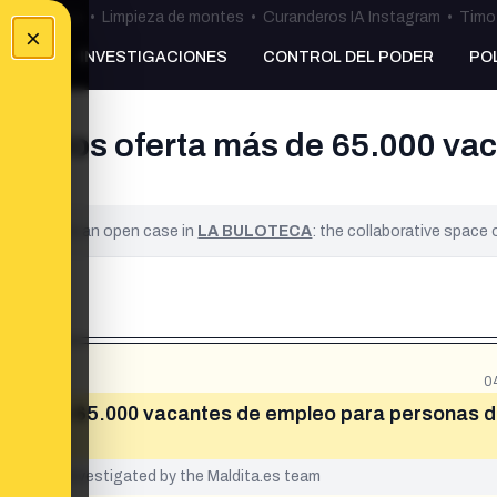
ulos Ceuta
•
Limpieza de montes
•
Curanderos IA Instagram
•
Timo 
×
NKING
INVESTIGACIONES
CONTROL DEL PODER
PO
mentos oferta más de 65.000 va
ños?
ified. It is an open case in
LA BULOTECA
: the collaborative space
0
a más de 65.000 vacantes de empleo para personas 
yet been investigated by the Maldita.es team