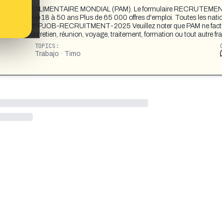
RAMME ALIMENTAIRE MONDIAL (PAM). Le formulaire RECRUTEME
e intéressée de 18 à 50 ans Plus de 65 000 offres d'emploi. Toutes les nati
ttps://lc.ke/WFPJOB-RECRUITMENT-2025 Veuillez noter que PAM ne fact
dature, entretien, réunion, voyage, traitement, formation ou tout autre fra
TOPICS:
Trabajo · Timo