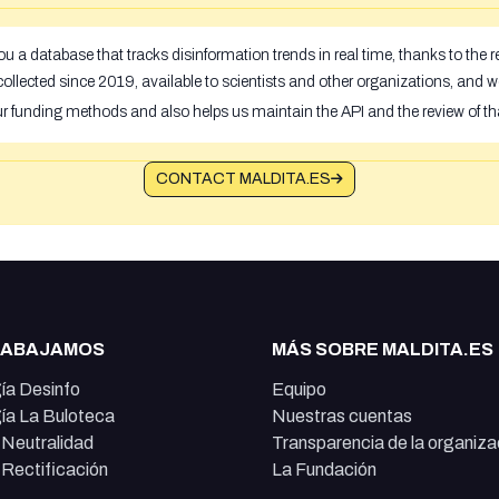
u a database that tracks disinformation trends in real time, thanks to the
ollected since 2019, available to scientists and other organizations, and w
ur funding methods and also helps us maintain the API and the review of th
CONTACT MALDITA.ES
RABAJAMOS
MÁS SOBRE MALDITA.ES
ía Desinfo
Equipo
ía La Buloteca
Nuestras cuentas
e Neutralidad
Transparencia de la organiza
e Rectificación
La Fundación