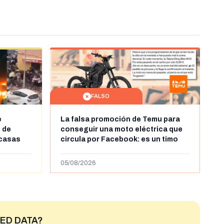
FALSO
e
La falsa promoción de Temu para
 de
conseguir una moto eléctrica que
 casas
circula por Facebook: es un timo
leándose
ras la
05/08/2026
ntes en
ED DATA?