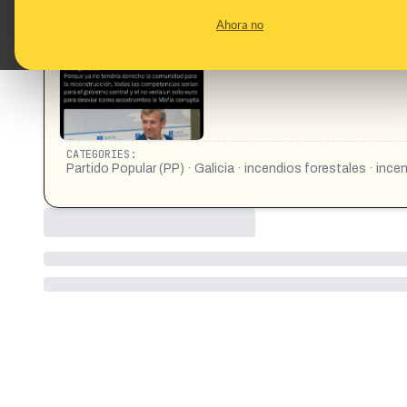
CONTENT DETAIL:
Por qué el PP no decreta EI Nivel 3? Claro que no le interesa
Ahora no
reconstrucción, todas las competencias serían para el gobier
corrupta.
CATEGORIES:
Partido Popular (PP) · Galicia · incendios forestales · inc