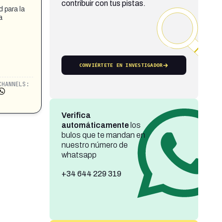
contribuir con tus pistas.
d para la
a
CONVIÉRTETE EN INVESTIGADOR
CHANNELS:
Verifica
automáticamente
los
bulos que te mandan en
nuestro número de
whatsapp
+34 644 229 319