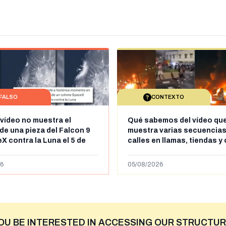
FALSO
CONTEXTO
 vídeo no muestra el
Qué sabemos del vídeo qu
de una pieza del Falcon 9
muestra varias secuencias
X contra la Luna el 5 de
calles en llamas, tiendas y
e 2026: circula desde al
saqueadas y personas pe
ril de 2026
supuestamente en España t
6
05/08/2026
entrada de personas migra
situación irregular a Ceuta
OU BE INTERESTED IN ACCESSING OUR STRUCTUR