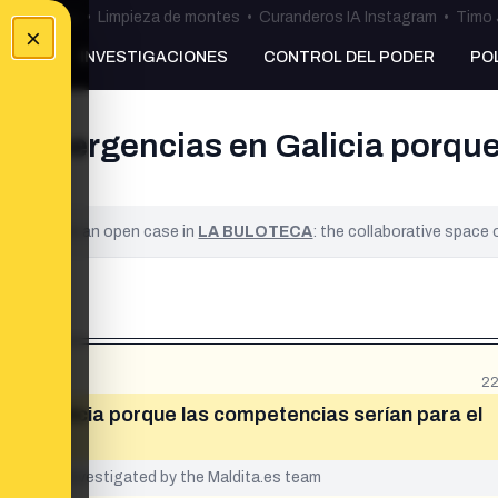
ulos Ceuta
•
Limpieza de montes
•
Curanderos IA Instagram
•
Timo 
×
NKING
INVESTIGACIONES
CONTROL DEL PODER
PO
 de emergencias en Galicia porqu
ified. It is an open case in
LA BULOTECA
: the collaborative space
22
s en Galicia porque las competencias serían para el
yet been investigated by the Maldita.es team