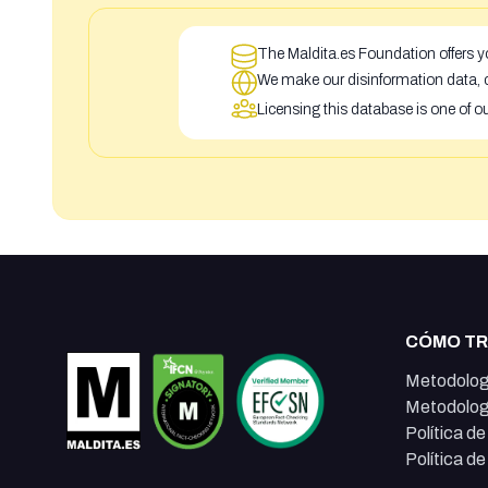
The Maldita.es Foundation offers yo
We make our disinformation data, c
Licensing this database is one of o
CÓMO T
Metodolog
Metodolog
Política d
Política d