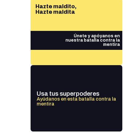
Hazte maldito,
Hazte maldita
Únete y apóyanos en
nuestra batalla contra la
mentira
Usa tus superpoderes
Ayúdanos en esta batalla contra la
mentira