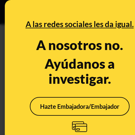
Grupos Ceuta
•
B
DESINFO
PREBU
A las redes sociales les da igual.
¿El PP no decreta el nivel 3
A nosotros no.
para el Gobierno central?
Ayúdanos a
This content has NOT yet been ver
investigar.
OPEN CASE
What's being said:
Hazte Embajadora/Embajador
«El PP no decreta el nivel 3 de emergencia
Gobierno central»
This content has not 