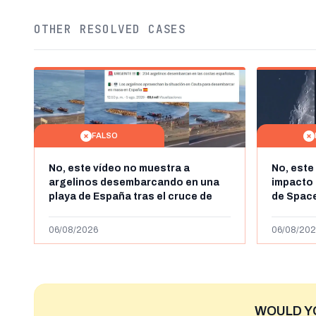
OTHER RESOLVED CASES
FALSO
No, este vídeo no muestra a
No, este
argelinos desembarcando en una
impacto 
playa de España tras el cruce de
de Space
miles de personas a Ceuta a finales
agosto d
de julio de 2026: son imágenes de
menos ab
06/08/2026
06/08/202
2023
WOULD Y