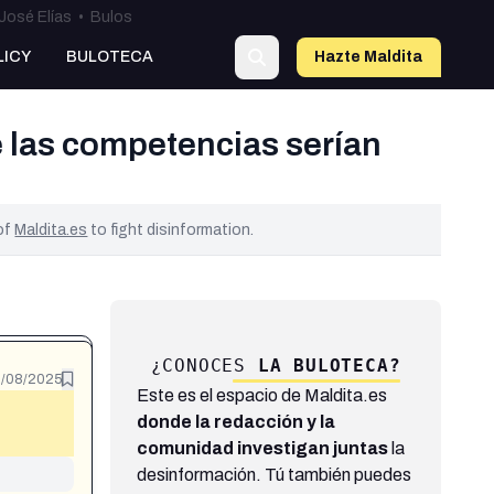
José Elías
•
Bulos
LICY
BULOTECA
Hazte Maldit
a
e las competencias serían
 of
Maldita.es
to fight disinformation.
¿CONOCES
LA BULOTECA?
/08/2025
Este es el espacio de Maldita.es
donde la redacción y la
comunidad investigan juntas
la
desinformación. Tú también puedes