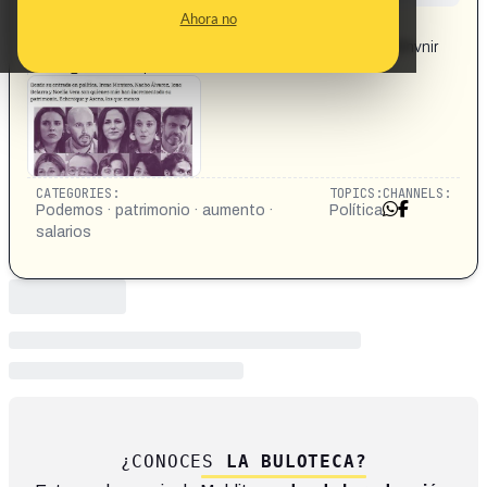
CONTENT DETAIL:
Ahora no
https://www.facebook.com/share/p/16m4B92nUc/
https://www.larazon.es/espana/20210605/fyzamxvkj5hvnir
m5g2u2uaocq.html
CATEGORIES:
TOPICS:
CHANNELS:
Podemos · patrimonio · aumento ·
Política
salarios
¿CONOCES
LA BULOTECA?